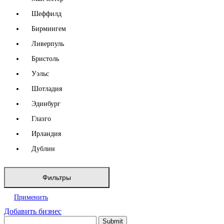
Шеффилд
Бирмингем
Ливерпуль
Бристоль
Уэльс
Шотладия
Эдинбург
Глазго
Ирландия
Дублин
Фильтры
Применить
Добавить бизнес