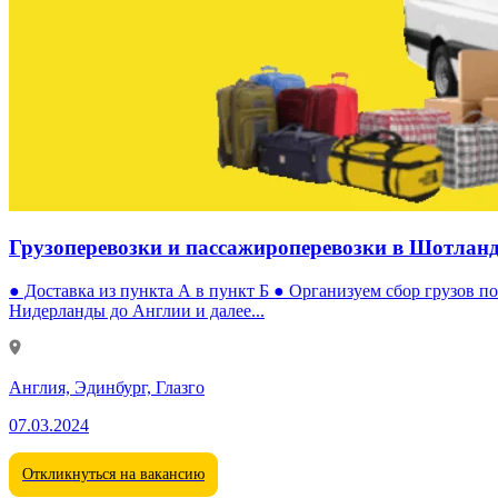
Грузоперевозки и пассажироперевозки в Шотлан
● Доставка из пункта А в пункт Б ● Организуем сбор грузов 
Нидерланды до Англии и далее...
Англия, Эдинбург, Глазго
07.03.2024
Откликнуться на вакансию