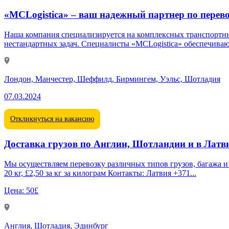
«MCLogistica» – ваш надежный партнер по перевозк
Наша компания специализируется на комплексных транспортных
нестандартных задач. Специалисты «MCLogistica» обеспечива
Лондон, Манчестер, Шеффилд, Бирмингем, Уэльс, Шотладия
07.03.2024
Откликнуться на вакансию
Доставка грузов по Англии, Шотландии и в Лат
Мы осуществляем перевозку различных типов грузов, багажа и мебели, обеспечив
20 кг, £2,50 за кг за килограм Контакты: Латвия +371...
Цена:
50£
Англия, Шотладия, Эдинбург