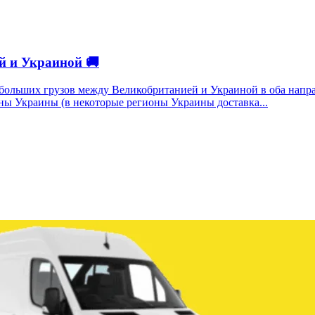
ей и Украиной 🚚
ебольших грузов между Великобританией и Украиной в оба нап
оны Украины (в некоторые регионы Украины доставка...