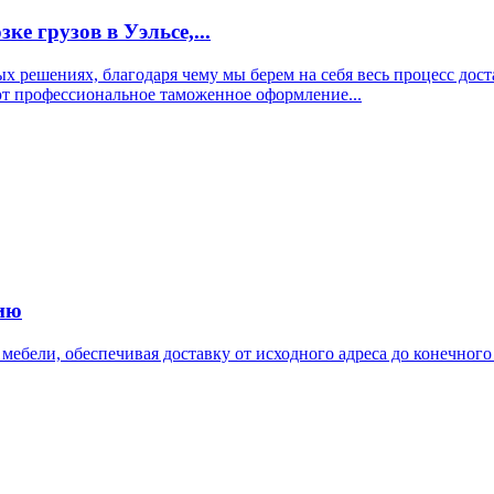
е грузов в Уэльсе,...
 решениях, благодаря чему мы берем на себя весь процесс дост
ют профессиональное таможенное оформление...
вию
ая доставку от исходного адреса до конечного пункта назначения. Цены: До 20кг