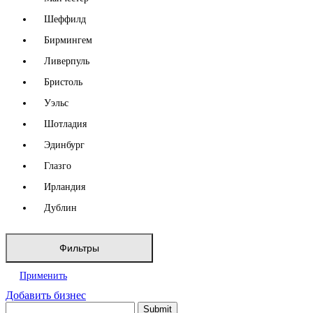
Шеффилд
Бирмингем
Ливерпуль
Бристоль
Уэльс
Шотладия
Эдинбург
Глазго
Ирландия
Дублин
Фильтры
Применить
Добавить бизнес