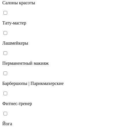
Салоны красоты
Тату-мастер
Лашмейкеры
Перманентный макияж
Барбершопы | Парикмахерские
Фитнес-тренер
Йога