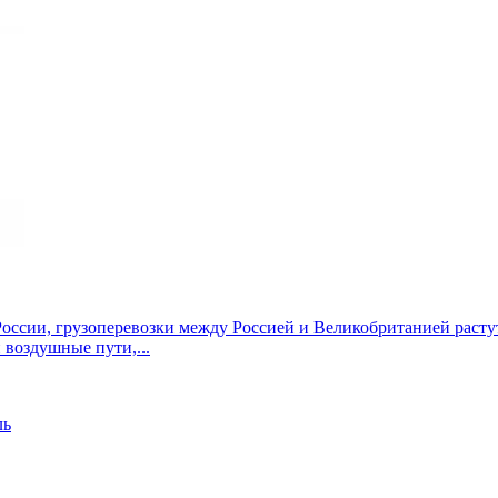
ссии, грузоперевозки между Россией и Великобританией растут 
 воздушные пути,...
ль