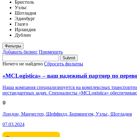
Бристоль
Уэльс
Шотладия
Эдинбург
Глазго
Ирландия
Дублин
Фильтры
Добавить бизнес
Применить
Ничего не найдено
Сбросить фильтры
«MCLogistica» – ваш надежный партнер по перевозк
Наша компания специализируется на комплексных транспортных
нестандартных задач. Специалисты «MCLogistica» обеспечива
Лондон, Манчестер, Шеффилд, Бирмингем, Уэльс, Шотладия
07.03.2024