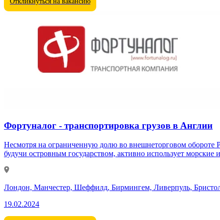
Откликнуться на вакансию
Фортуналог - транспортировка грузов в Англии
Несмотря на ограниченную долю во внешнеторговом обороте Ро
будучи островным государством, активно использует морские и
Лондон, Манчестер, Шеффилд, Бирмингем, Ливерпуль, Бристо
19.02.2024