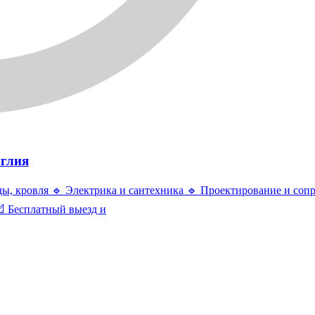
нглия
ды, кровля 🔹 Электрика и сантехника 🔹 Проектирование и соп
 Бесплатный выезд и