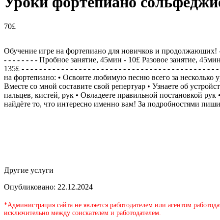
Уроки фортепиано сольфеджи
70£
Обучение игре на фортепиано для новичков и продолжающих! - - - - - - - - - - -
- - - - - - - - Пробное занятие, 45мин - 10£ Разовое занятие, 45
135£ - - - - - - - - - - - - - - - - - - - - - - - - - - - - - - - - - - - - - - - 
на фортепиано: • Освоите любимую песню всего за несколько ур
Вместе со мной составите свой репертуар • Узнаете об устрой
пальцев, кистей, рук • Овладеете правильной постановкой рук
найдёте то, что интересно именно вам! За подробностями пиши
Другие услуги
Опубликовано: 22.12.2024
*Администрация сайта не является работодателем или агентом работода
исключительно между соискателем и работодателем.