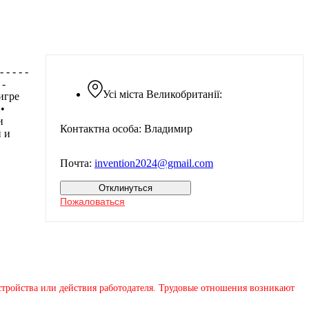
 - - - -
 -
Усі міста Великобританії:
я игре
•
и
Контактна особа: Владимир
и и
Почта:
invention2024@gmail.com
Отклинуться
Пожаловаться
устройства или действия работодателя. Трудовые отношения возникают