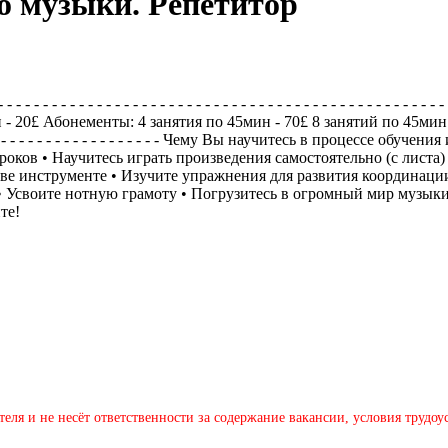
о музыки. Репетитор
 - - - - - - - - - - - - - - - - - - - - - - - - - - - - - - - - - - - - - - - -
мин - 20£ Абонементы: 4 занятия по 45мин - 70£ 8 занятий по 45мин
- - - - - - - - - - - - - - - - - - - - - - - - Чему Вы научитесь в процессе обучени
оков • Научитесь играть произведения самостоятельно (с листа) 
стве инструменте • Изучите упражнения для развития координаци
 • Усвоите нотную грамоту • Погрузитесь в огромный мир музык
те!
теля и не несёт ответственности за содержание вакансии, условия трудо