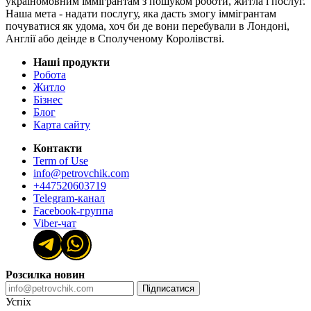
україномовним іммігрантам з пошуком роботи, житла і послуг.
Наша мета - надати послугу, яка дасть змогу іммігрантам
почуватися як удома, хоч би де вони перебували в Лондоні,
Англії або деінде в Сполученому Королівстві.
Наші продукти
Робота
Житло
Бізнес
Блог
Карта сайту
Контакти
Term of Use
info@petrovchik.com
+447520603719
Telegram-канал
Facebook-группа
Viber-чат
Розсилка новин
Підписатися
Успіх