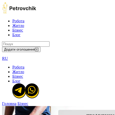
Робота
Житло
Бізнес
Блог
Додати оголошення
RU
Робота
Житло
Бізнес
Блог
Головна
Бізнес