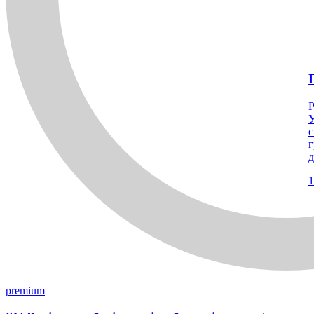
Р
У
с
г
д
1
premium