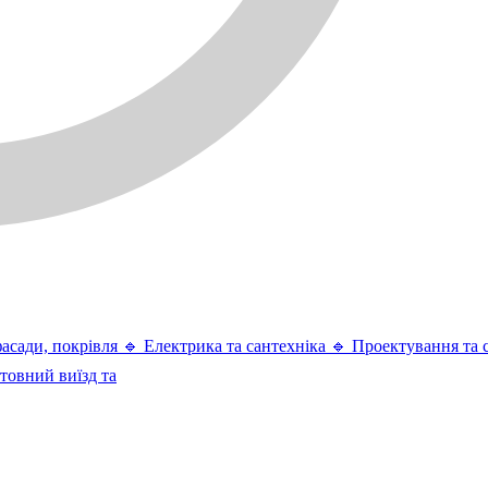
фасади, покрівля 🔹 Електрика та сантехніка 🔹 Проектування та 
штовний виїзд та