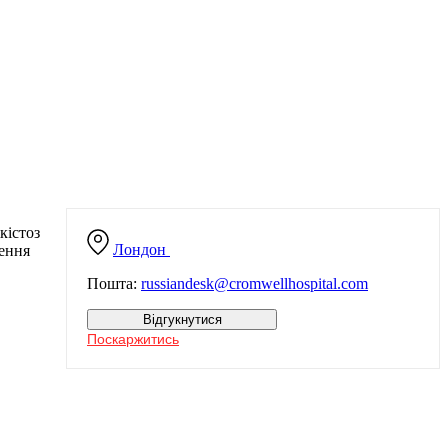
кістоз
Лондон
ження
Пошта:
russiandesk@cromwellhospital.com
Відгукнутися
Поскаржитись