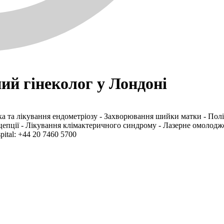
ий гінеколог у Лондоні
тика та лікування ендометріозу - Захворювання шийки матки - Полі
ацепції - Лікування клімактеричного синдрому - Лазерне омолод
ital: +44 20 7460 5700