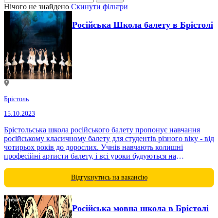
Нічого не знайдено
Скинути фільтри
Російська Школа балету в Брістолі
Брістоль
15.10.2023
Брістольська школа російського балету пропонує навчання
російському класичному балету для студентів різного віку - від
чотирьох років до дорослих. Учнів навчають колишні
професійні артисти балету, і всі уроки будуються на
традиційній,...
Відгукнутись на вакансію
Російська мовна школа в Брістолі