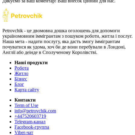
Дякуємо за ваш коментар! Ваш внесок цінний для нас.
Petrovchik - це двомовна дошка оголошень для допомоги
україномовним іммігрантам з пошуком роботи, житла і послуг.
Наша мета - надати послугу, яка дасть змогу іммігрантам
почуватися як удома, хоч би де вони перебували в Лондоні,
Англії або деінде в Сполученому Королівстві.
Наші продукти
Робота
Житло
Бізнес
Блог
Карта сайту
Контакти
Term of Use
info@petrovchik.com
+447520603719
Telegram-канал
Facebook-группа
Viber-чат