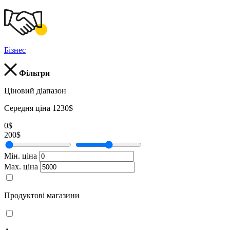
Бізнес
Фільтри
Ціновий діапазон
Середня ціна 1230$
0$
200$
Мін. ціна
Мах. ціна
Продуктові магазини