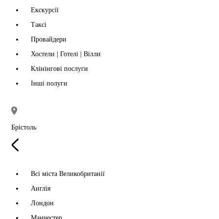
Екскурсії
Таксі
Провайдери
Хостели | Готелі | Вілли
Клінінгові послуги
Інші полуги
Брістоль
Всі міста Великобританії
Англія
Лондон
Манчестер