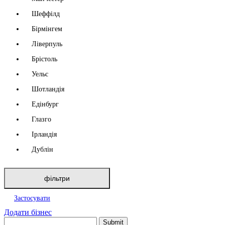
Шеффілд
Бірмінгем
Ліверпуль
Брістоль
Уельс
Шотландія
Едінбург
Глазго
Ірландія
Дублін
фільтри
Застосувати
Додати бізнес