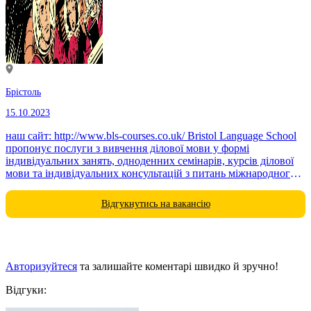
Брістоль
15.10.2023
наш сайт: http://www.bls-courses.co.uk/ Bristol Language School
пропонує послуги з вивчення ділової мови у формі
індивідуальних занять, одноденних семінарів, курсів ділової
мови та індивідуальних консультацій з питань міжнародного
ділового спілкування. Ви можете...
Відгукнутись на вакансію
Авторизуйтеся
та залишайте коментарі швидко й зручно!
Відгуки: