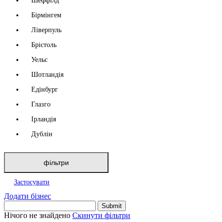
Шеффілд
Бірмінгем
Ліверпуль
Брістоль
Уельс
Шотландія
Едінбург
Глазго
Ірландія
Дублін
фільтри
Застосувати
Додати бізнес
Нічого не знайдено
Скинути фільтри