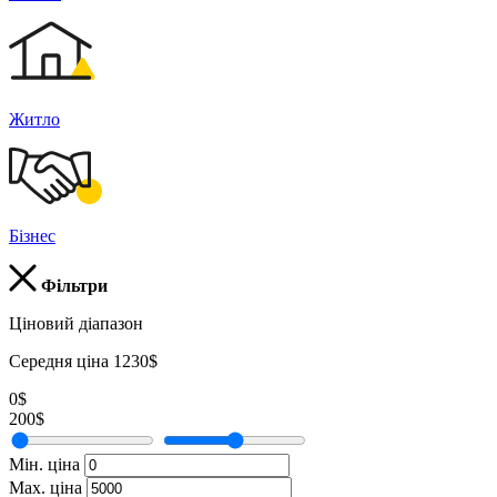
Житло
Бізнес
Фільтри
Ціновий діапазон
Середня ціна 1230$
0$
200$
Мін. ціна
Мах. ціна