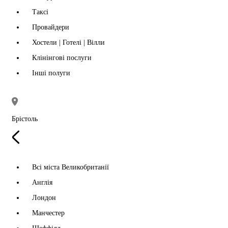
Таксі
Провайдери
Хостели | Готелі | Вілли
Клінінгові послуги
Інші полуги
Брістоль
Всі міста Великобританії
Англія
Лондон
Манчестер