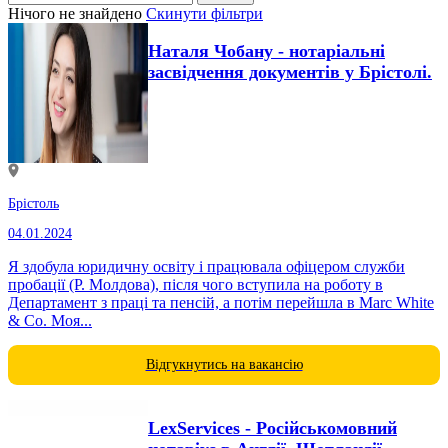
Нічого не знайдено
Скинути фільтри
Наталя Чобану - нотаріальні
засвідчення документів у Брістолі.
Брістоль
04.01.2024
Я здобула юридичну освіту і працювала офіцером служби
пробації (Р. Молдова), після чого вступила на роботу в
Департамент з праці та пенсій, а потім перейшла в Marc White
& Co. Моя...
Відгукнутись на вакансію
LexServices - Російськомовний