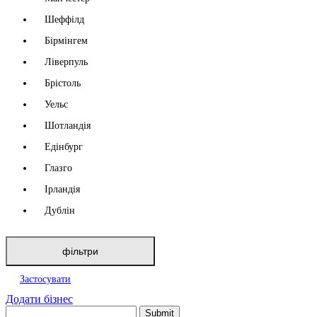
Шеффілд
Бірмінгем
Ліверпуль
Брістоль
Уельс
Шотландія
Едінбург
Глазго
Ірландія
Дублін
фільтри
Застосувати
Додати бізнес