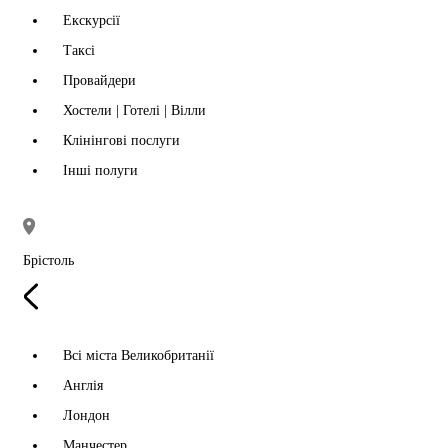
Екскурсії
Таксі
Провайдери
Хостели | Готелі | Вілли
Клінінгові послуги
Інші полуги
Брістоль
Всі міста Великобританії
Англія
Лондон
Манчестер