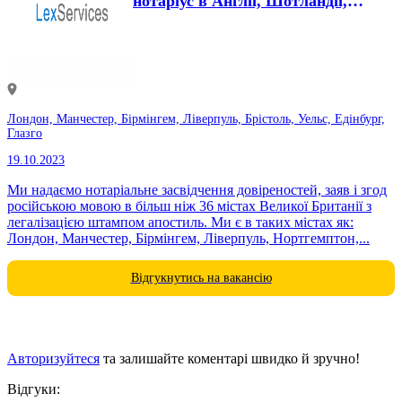
нотаріус в Англії, Шотландії,
Уельсі та Північній...
Лондон, Манчестер, Бірмінгем, Ліверпуль, Брістоль, Уельс, Едінбург,
Глазго
19.10.2023
Ми надаємо нотаріальне засвідчення довіреностей, заяв і згод
російською мовою в більш ніж 36 містах Великої Британії з
легалізацією штампом апостиль. Ми є в таких містах як:
Лондон, Манчестер, Бірмінгем, Ліверпуль, Нортгемптон,...
Відгукнутись на вакансію
Авторизуйтеся
та залишайте коментарі швидко й зручно!
Відгуки: