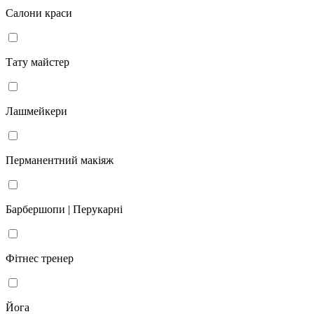
Салони краси
Тату майстер
Лашмейкери
Перманентний макіяж
Барбершопи | Перукарні
Фітнес тренер
Йога