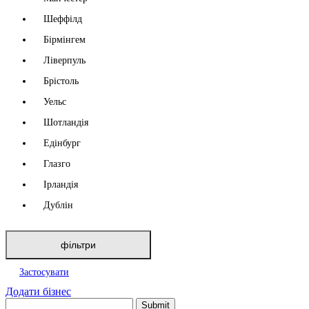
Шеффілд
Бірмінгем
Ліверпуль
Брістоль
Уельс
Шотландія
Едінбург
Глазго
Ірландія
Дублін
фільтри
Застосувати
Додати бізнес