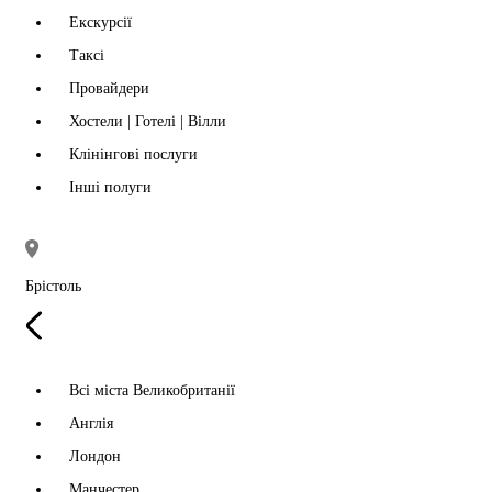
Екскурсії
Таксі
Провайдери
Хостели | Готелі | Вілли
Клінінгові послуги
Інші полуги
Брістоль
Всі міста Великобританії
Англія
Лондон
Манчестер