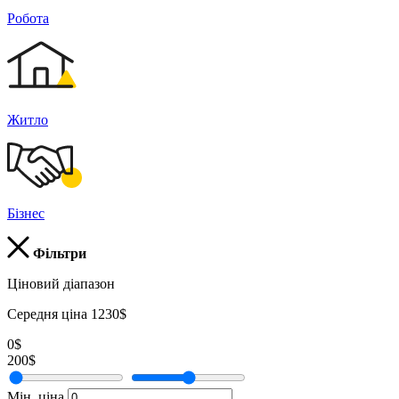
Робота
Житло
Бізнес
Фільтри
Ціновий діапазон
Середня ціна 1230$
0$
200$
Мін. ціна