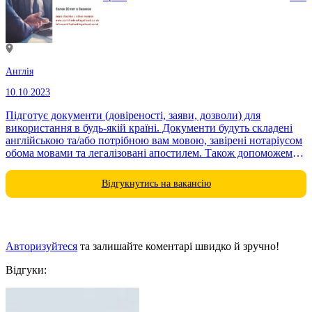
Англія
10.10.2023
Підготує документи (довіреності, заяви, дозволи) для
використання в будь-якій країні. Документи будуть складені
англійською та/або потрібною вам мовою, завірені нотаріусом
обома мовами та легалізовані апостилем. Також допоможемо
грамотно скласти заповіт або...
Відгукнутись на вакансію
Авторизуйтеся
та залишайте коментарі швидко й зручно!
Відгуки: