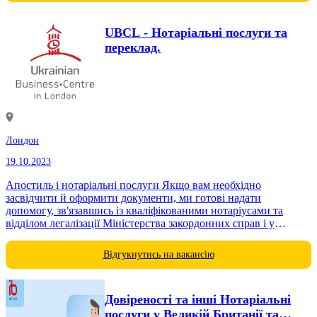
UBCL - Нотаріальні послуги та
переклад.
Лондон
19.10.2023
Апостиль і нотаріальні послуги Якщо вам необхідно
засвідчити й оформити документи, ми готові надати
допомогу, зв'язавшись із кваліфікованими нотаріусами та
відділом легалізації Міністерства закордонних справ і у
справах Співдружності. Послуги перекладу UBCL пропонує...
Відгукнутись на вакансію
Довіреності та інші Нотаріальні
послуги у Великій Британії та