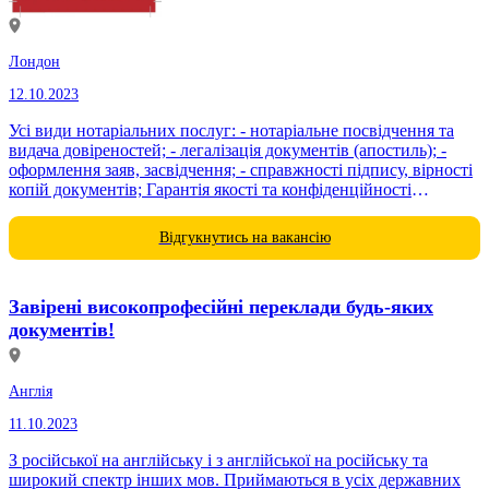
Лондон
12.10.2023
Усі види нотаріальних послуг: - нотаріальне посвідчення та
видача довіреностей; - легалізація документів (апостиль); -
оформлення заяв, засвідчення; - справжності підпису, вірності
копій документів; Гарантія якості та конфіденційності
інформації. F&T Services Ltd. 4 Cambridge Court,...
Відгукнутись на вакансію
Завірені високопрофесійні переклади будь-яких
документів!
Англія
11.10.2023
З російської на англійську і з англійської на російську та
широкий спектр інших мов. Приймаються в усіх державних