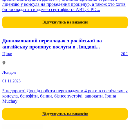
ліцензію у консула на проведення процедур, а також хто хотів
би викладати з видачею сертифіката ABT, CPD...
Відгукнутись на вакансію
Дипломований перекладач з російської на
англійську пропонує послуги в Лондоні...
Ціна:
20£
Лондон
01.11.2023
* недорого! Досвід роботи перекладачем 4 роки в госпіталях, у
консула, бенефіти, банки, бізнес зустрічі, адвокати. Ірина
Muchay
Відгукнутись на вакансію