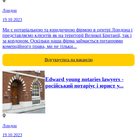
Лондон
19.10.2023
Ми є нотаріальною та юридичною фірмою в центрі Лондона і
представляємо клієнтів як на території Великої Британії, так і
за кордоном. Оскільки наша фірма займається питаннями
комерційного права, ми не тільки...
Відгукнутись на вакансію
Edward young notaries lawyers -
російський нотаріус і юрист у...
Лондон
19.10.2023