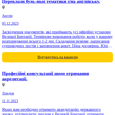
Переклади будь-якої тематики з/на англійську.
Англія
05.12.2023
Засвідчення документів, які приймають усі офіційні установи
Великої Британії. Термінове виконання роботи, коли у вашому
розпорядженні всього 1-2 дні. Складання резюме, написання
супровідних листів і заповнення анкет. Ціна договірна. Юлія
Алепко
Відгукнутись на вакансію
Професійні консультації щодо отримання
акредитації.
Лондон
11.11.2023
Якщо вам необхідно отримати акредитацію державного
зразка, підтвердити диплом у Великій Британії, отримати