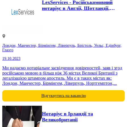
LexServices - Російськомовний
нотаріус в Англії, Шотландії,
Уельсі та Північній...
Лондон, Манчестер, Бірмінгем, Ліверпуль, Брістоль, Уельс, Едінбург,
Глазго
19.10.2023
Ми надаємо нотаріальне засвідчення довіреностей, заяв і згод
російською мовою в більш ніж 36 містах Великої Британії з
легалізацією штампом апостиль. Ми є в таких містах як:
Лондон, Манчестер, Бірмінгем, Ліверпуль, Нортгемптон,...
Відгукнутись на вакансію
Нотаріус в Ірландії та
Великобританії