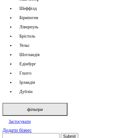
Шеффілд
Бірмінгем
Ліверпуль
Брістоль
Уельс
Шотландія
Едінбург
Глазго
Ірландія
Дублін
фільтри
Застосувати
Додати бізнес