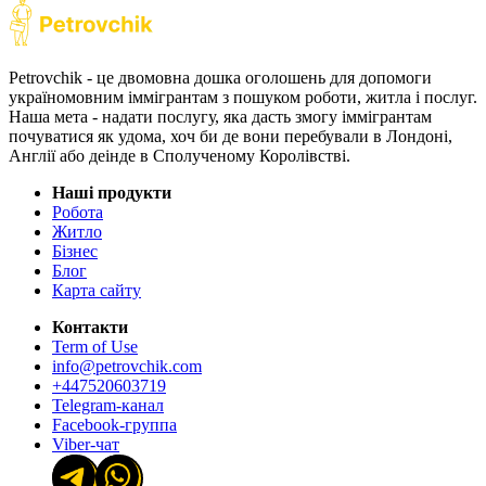
Petrovchik - це двомовна дошка оголошень для допомоги
україномовним іммігрантам з пошуком роботи, житла і послуг.
Наша мета - надати послугу, яка дасть змогу іммігрантам
почуватися як удома, хоч би де вони перебували в Лондоні,
Англії або деінде в Сполученому Королівстві.
Наші продукти
Робота
Житло
Бізнес
Блог
Карта сайту
Контакти
Term of Use
info@petrovchik.com
+447520603719
Telegram-канал
Facebook-группа
Viber-чат