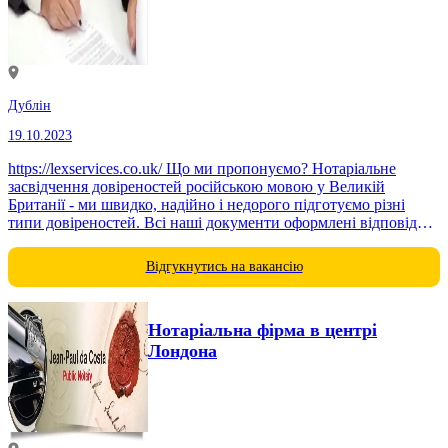
Дублін
19.10.2023
https://lexservices.co.uk/ Що ми пропонуємо? Нотаріальне
засвідчення довіреностей російською мовою у Великій
Британії - ми швидко, надійно і недорого підготуємо різні
типи довіреностей. Всі наші документи оформлені відповідно
до російського законодавства і норм...
Відгукнутись на вакансію
Нотаріальна фірма в центрі
Лондона