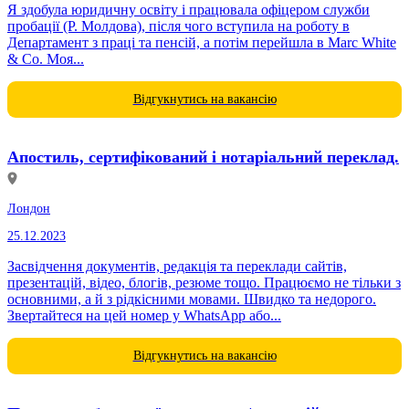
Я здобула юридичну освіту і працювала офіцером служби
пробації (Р. Молдова), після чого вступила на роботу в
Департамент з праці та пенсій, а потім перейшла в Marc White
& Co. Моя...
Відгукнутись на вакансію
Апостиль, сертифікований і нотаріальний переклад.
Лондон
25.12.2023
Засвідчення документів, редакція та переклади сайтів,
презентацій, відео, блогів, резюме тощо. Працюємо не тільки з
основними, а й з рідкісними мовами. Швидко та недорого.
Звертайтеся на цей номер у WhatsApp або...
Відгукнутись на вакансію