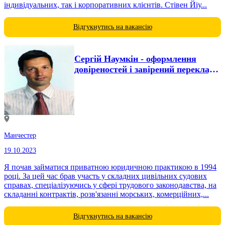
індивідуальних, так і корпоративних клієнтів. Стівен Йіу...
Відгукнутись на вакансію
Сергій Наумкін - оформлення
довіреностей і завірений переклад
російською мовою...
Манчестер
19.10.2023
Я почав займатися приватною юридичною практикою в 1994
році. За цей час брав участь у складних цивільних судових
справах, спеціалізуючись у сфері трудового законодавства, на
складанні контрактів, розв'язанні морських, комерційних,...
Відгукнутись на вакансію