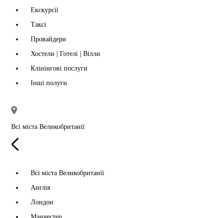
Екскурсії
Таксі
Провайдери
Хостели | Готелі | Вілли
Клінінгові послуги
Інші полуги
Всі міста Великобританії
Всі міста Великобританії
Англія
Лондон
Манчестер