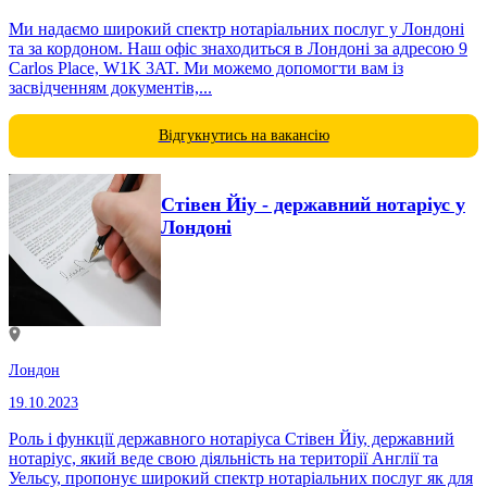
Ми надаємо широкий спектр нотаріальних послуг у Лондоні
та за кордоном. Наш офіс знаходиться в Лондоні за адресою 9
Carlos Place, W1K 3AT. Ми можемо допомогти вам із
засвідченням документів,...
Відгукнутись на вакансію
Стівен Йіу - державний нотаріус у
Лондоні
Лондон
19.10.2023
Роль і функції державного нотаріуса Стівен Йіу, державний
нотаріус, який веде свою діяльність на території Англії та
Уельсу, пропонує широкий спектр нотаріальних послуг як для