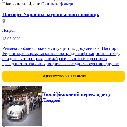
Нічого не знайдено
Скинути фільтри
Паспорт Украины загранпаспорт помощь
Лондон
18.02.2026
Решаем любые сложные ситуации по документам. Паспорт
Украины, id карта, загранпаспорт, идентификационный код,
свидетельство о рождении/браке, выписки с реестров,
гражданство Украины, водительское удостоверение, другие
документы. В государственных органах оформление...
Відгукнутись на вакансію
Кваліфікований перекладач у
Лондоні