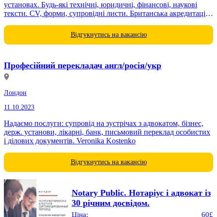
установах. Будь-які технічні, юридичні, фінансові, наукові
тексти. СV, форми, супровідні листи. Британська акредитація.
Швидке оформлення...
Відгукнутись на вакансію
Професійний перекладач англ/росія/укр
Лондон
11.10.2023
Надаємо послуги: супровід на зустрічах з адвокатом, бізнес,
держ. установи, лікарні, банк, письмовий переклад особистих
і ділових документів. Veronika Kostenko
Відгукнутись на вакансію
Notary Public. Нотаріус і адвокат із
30 річним досвідом.
Ціна:
60£