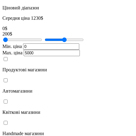
Ціновий діапазон
Середня ціна 1230$
0$
200$
Мін. ціна
Мах. ціна
Продуктові магазини
Автомагазини
Квіткові магазини
Handmade магазини