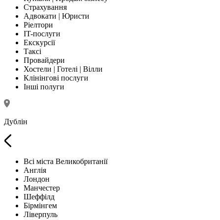
Страхування
Адвокати | Юристи
Ріелтори
IT-послуги
Екскурсії
Таксі
Провайдери
Хостели | Готелі | Вілли
Клінінгові послуги
Інші полуги
Дублін
Всі міста Великобританії
Англія
Лондон
Манчестер
Шеффілд
Бірмінгем
Ліверпуль