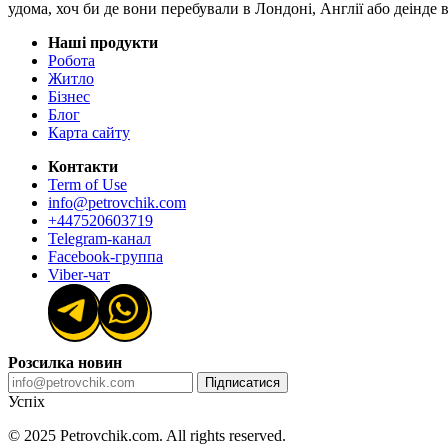
удома, хоч би де вони перебували в Лондоні, Англії або деінде
Наші продукти
Робота
Житло
Бізнес
Блог
Карта сайту
Контакти
Term of Use
info@petrovchik.com
+447520603719
Telegram-канал
Facebook-группа
Viber-чат
Розсилка новин
Підписатися
Успіх
© 2025 Petrovchik.com. All rights reserved.