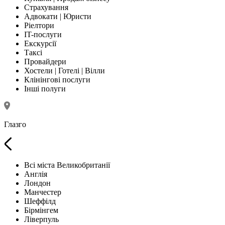
Страхування
Адвокати | Юристи
Ріелтори
IT-послуги
Екскурсії
Таксі
Провайдери
Хостели | Готелі | Вілли
Клінінгові послуги
Інші полуги
Глазго
Всі міста Великобританії
Англія
Лондон
Манчестер
Шеффілд
Бірмінгем
Ліверпуль