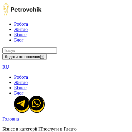
Робота
Житло
Бізнес
Блог
Додати оголошення
RU
Робота
Житло
Бізнес
Блог
Головна
Бізнес в категорії ІТпослуги в Глазго