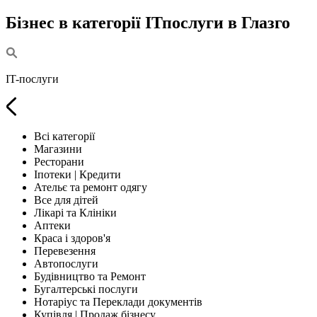
Бізнес в категорії ІТпослуги в Глазго
IT-послуги
Всі категорії
Магазини
Ресторани
Іпотеки | Кредити
Ательє та ремонт одягу
Все для дітей
Лікарі та Клініки
Аптеки
Краса і здоров'я
Перевезення
Автопослуги
Будівництво та Ремонт
Бугалтерські послуги
Нотаріус та Переклади документів
Купівля | Продаж бізнесу