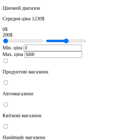
Ціновий діапазон
Середня ціна 1230$
0$
200$
Мін. ціна
Мах. ціна
Продуктові магазини
Автомагазини
Квіткові магазини
Handmade магазини