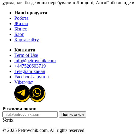
удома, хоч би де вони перебували в Лондоні, Англії або деінде
Наші продукти
Робота
Житло
Бізнес
Блог
Карта сайту
Контакти
Term of Use
info@petrovchik.com
+447520603719
Telegram-канал
Facebook-группа
Viber-чат
Розсилка новин
Підписатися
Успіх
© 2025 Petrovchik.com. All rights reserved.