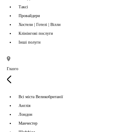
Таксі
Провайдери
Хостели | Готелі | Вілли
Клінінгові послуги
Інші полуги
Глазго
Всі міста Великобританії
Англія
Лондон
Манчестер