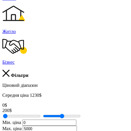
Житло
Бізнес
Фільтри
Ціновий діапазон
Середня ціна 1230$
0$
200$
Мін. ціна
Мах. ціна