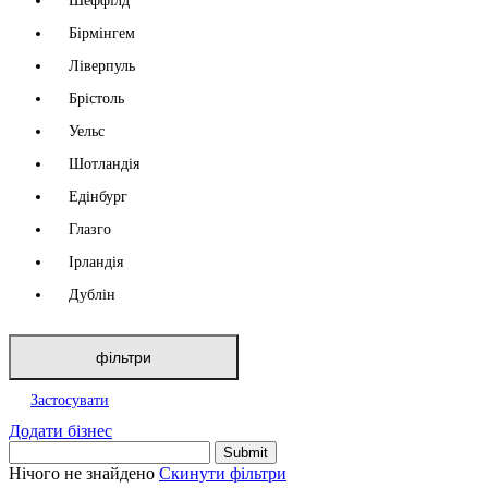
Шеффілд
Бірмінгем
Ліверпуль
Брістоль
Уельс
Шотландія
Едінбург
Глазго
Ірландія
Дублін
фільтри
Застосувати
Додати бізнес
Нічого не знайдено
Скинути фільтри