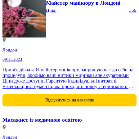
Майстер манікюру в Лондоні
Ціна:
35£
Лондон
09.11.2023
Привіт, дівчата Я майстер манікюру, запрошую вас до себе на
процедури, зробимо ваші нігтики міцними але акуратними
Ціни дуже доступні Гарантую індивідуальні витратні
матеріали, інструменти, які проходять повну стерилізацію. У
роботі використовую тільки перевірену...
Відгукнутись на вакансію
Масажист із медичною освітою
Лондон