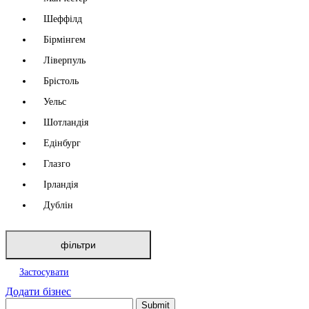
Шеффілд
Бірмінгем
Ліверпуль
Брістоль
Уельс
Шотландія
Едінбург
Глазго
Ірландія
Дублін
фільтри
Застосувати
Додати бізнес