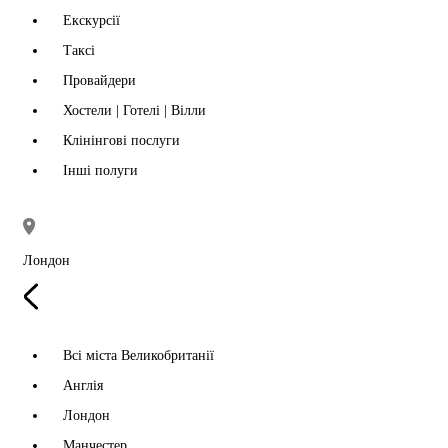
Екскурсії
Таксі
Провайдери
Хостели | Готелі | Вілли
Клінінгові послуги
Інші полуги
Лондон
Всі міста Великобританії
Англія
Лондон
Манчестер