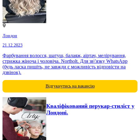
Лондон
21.12.2023
Фарбування волосся, шатуш, балаяж, аіртач, мелірування,
стрижка жіноча і чоловіча. Northolt. Для зв\'язку WhatsApp
(будь ласка пишіть, не завжди є можливість відповісти на
дзвінок).
Відгукнутись на вакансію
Кваліфікований перукар-стиліст у
Лондоні.