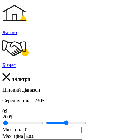
Житло
Бізнес
Фільтри
Ціновий діапазон
Середня ціна 1230$
0$
200$
Мін. ціна
Мах. ціна