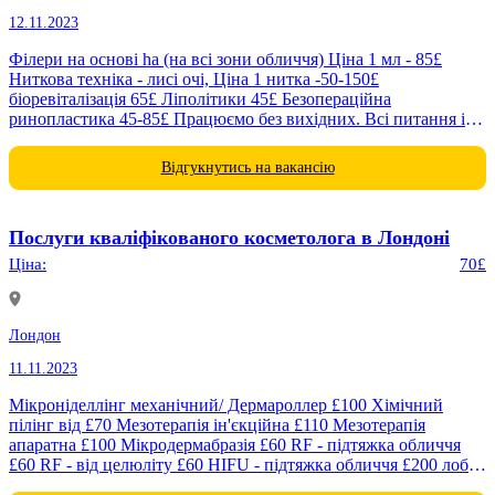
12.11.2023
Філери на основі ha (на всі зони обличчя) Ціна 1 мл - 85£
Ниткова техніка - лисі очі, Ціна 1 нитка -50-150£
біоревіталізація 65£ Ліполітики 45£ Безопераційна
ринопластика 45-85£ Працюємо без вихідних. Всі питання і
запис за телефоном. Ми...
Відгукнутись на вакансію
Послуги кваліфікованого косметолога в Лондоні
Ціна:
70£
Лондон
11.11.2023
Мікроніделлінг механічний/ Дермароллер £100 Хімічний
пілінг від £70 Мезотерапія ін'єкційна £110 Мезотерапія
апаратна £100 Мікродермабразія £60 RF - підтяжка обличчя
£60 RF - від целюліту £60 HIFU - підтяжка обличчя £200 лоб і
навколо очей, £300 -...