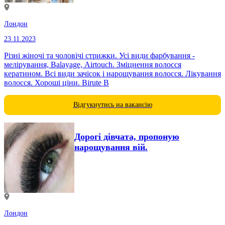
Лондон
23.11.2023
Різні жіночі та чоловічі стрижки. Усі види фарбування -
мелірування, Balayage, Airtouch. Зміцнення волосся
кератином. Всі види зачісок і нарощування волосся. Лікування
волосся. Хороші ціни. Birute B
Відгукнутись на вакансію
Дорогі дівчата, пропоную
нарощування вій.
Лондон