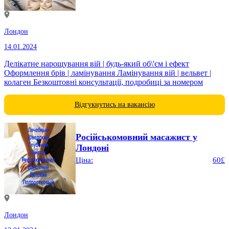
Лондон
14.01.2024
Делікатне нарощування вій | будь-який об\'єм і ефект
Оформлення брів | ламінування Ламінування вій | вельвет |
колаген Безкоштовні консультації, подробиці за номером
Відгукнутись на вакансію
Російськомовний масажист у
Лондоні
Ціна:
60£
Лондон