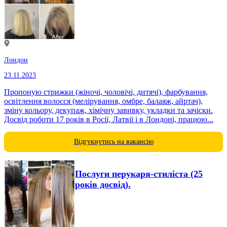
Лондон
23.11.2023
Пропоную стрижки (жіночі, чоловічі, дитячі), фарбування,
освітлення волосся (мелірування, омбре, балаяж, айртач),
зміну кольору, декупаж, хімічну завивку, укладки та зачіски.
Досвід роботи 17 років в Росії, Латвії і в Лондоні, працюю...
Відгукнутись на вакансію
Послуги перукаря-стиліста (25
років досвід).