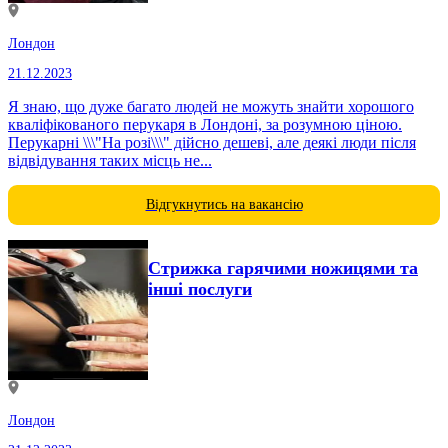
Лондон
21.12.2023
Я знаю, що дуже багато людей не можуть знайти хорошого
кваліфікованого перукаря в Лондоні, за розумною ціною.
Перукарні \\\"На розі\\\" дійсно дешеві, але деякі люди після
відвідування таких місць не...
Відгукнутись на вакансію
Стрижка гарячими ножицями та
інші послуги
Лондон