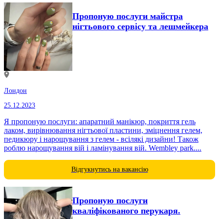
Пропоную послуги майстра
нігтьового сервісу та лешмейкера
Лондон
25.12.2023
Я пропоную послуги: апаратний манікюр, покриття гель
лаком, вирівнювання нігтьової пластини, зміцнення гелем,
педикюру і нарощування з гелем - всілякі дизайни! Також
роблю нарощування вій і ламінування вій. Wembley рark....
Відгукнутись на вакансію
Пропоную послуги
кваліфікованого перукаря.