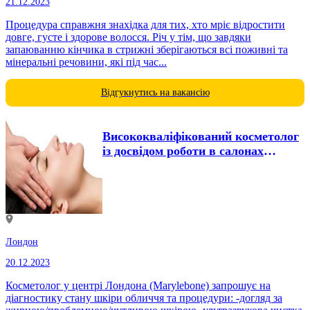
21.12.2023
Процедура справжня знахідка для тих, хто мріє відростити
довге, густе і здорове волосся. Річ у тім, що завдяки
запаюванню кінчика в стрижні зберігаються всі поживні та
мінеральні речовини, які під час...
Відгукнутись на вакансію
Висококваліфікований косметолог
із досвідом роботи в салонах
Санкт-Петербурга і Лондона
Лондон
20.12.2023
Косметолог у центрі Лондона (Marylebone) запрошує на
діагностику стану шкіри обличчя та процедури: -догляд за