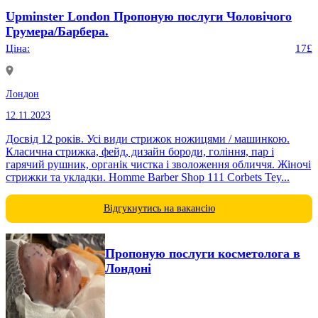
Upminster London Пропоную послуги Чоловічого
Грумера/Барбера.
Ціна:
17£
Лондон
12.11.2023
Досвід 12 років. Усі види стрижок ножицями / машинкою.
Класична стрижка, фейд, дизайн бороди, гоління, пар і
гарячий рушник, органік чистка і зволоження обличчя. Жіночі
стрижки та укладки. Homme Barber Shop 111 Corbets Tey...
Відгукнутись на вакансію
Пропоную послуги косметолога в
Лондоні