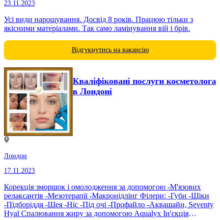
23.11.2023
Усі види нарощування. Досвід 8 років. Працюю тільки з
якісними матеріалами. Так само ламінування вій і брів.
Відгукнутись на вакансію
Кваліфіковані послуги косметолога
в Лондоні
Лондон
17.11.2023
Корекція зморшок і омолодження за допомогою -М'язових
релаксантів -Мезотерапії -Макронідлінг Філери: -Губи -Щіки
-Підборіддя -Шея -Ніс -Під очі -Профайло -Аквашайн, Seventy
Hyal Спалювання жиру за допомогою Aqualyx Ін'єкція