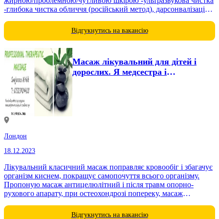
жирною/проблемною/чутливою шкірою -ультразвукова чистка
-глибока чистка обличчя (російський метод), дарсонвалізація
-мікродермабразія -антивікові процедури -різні методики
масажу, що відновлюють овал обличчя, включно...
Відгукнутись на вакансію
Масаж лікувальний для дітей і
дорослих. Я медсестра і
використовую...
Лондон
18.12.2023
Лікувальний класичний масаж поправляє кровообіг і збагачує
організм киснем, покращує самопочуття всього організму.
Пропоную масаж антицелюлітний і після травм опорно-
рухового апарату, при остеохондрозі попереку, масаж
спортивний для мобілізації сил, косметичний...
Відгукнутись на вакансію