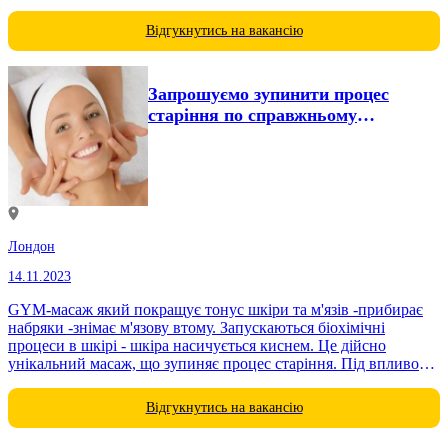
вітаміну B12 Також потрібні Моделі на філери/м'язові
релаксанти за заниженими цінами Індивідуальний підхід до
Відгукнутись на вакансію
конкретно вашої проблеми з...
Запрошуємо зупинити процес
старіння по справжньому
унікальним масажем
Лондон
14.11.2023
GYM-масаж який покращує тонус шкіри та м'язів -прибирає
набряки -знімає м'язову втому. Запускаються біохімічні
процеси в шкірі - шкіра насичується киснем. Це дійсно
унікальний масаж, що зупиняє процес старіння. Під впливом
умілих рук майстра...
Відгукнутись на вакансію