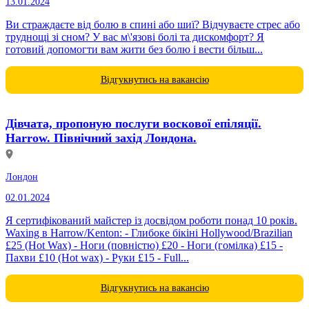
13.01.2024
Ви страждаєте від болю в спині або шиї? Відчуваєте стрес або
труднощі зі сном? У вас м\'язові болі та дискомфорт? Я
готовий допомогти вам жити без болю і вести більш...
Відгукнутись на вакансію
Дівчата, пропоную послуги воскової епіляції.
Harrow. Північний захід Лондона.
Лондон
02.01.2024
Я сертифікований майстер із досвідом роботи понад 10 років.
Waxing в Harrow/Kenton: - Глибоке бікіні Hollywood/Brazilian
£25 (Hot Wax) - Ноги (повністю) £20 - Ноги (гомілка) £15 -
Пахви £10 (Hot wax) - Руки £15 - Full...
Відгукнутись на вакансію