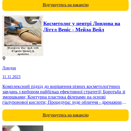
Відгукнутись на вакансію
Косметолог у центрі Лондона на
Літтл Веніс - Мейда Вейл
Лондон
11.11.2023
Комплексний підхід до вирішення різних косметологічних
завдань з вибором найбільш ефективної стратегії; Боротьба зі
зморшками; Контурна пластика філерами на основі
гіалуронової кислоти; Процедура: худе обличчя - дренажними
і ліполітичними препаратами; Біоармування - введення
філера...
Відгукнутись на вакансію