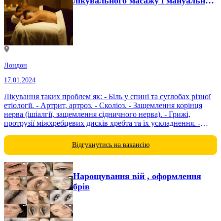
лікувального масажу і мануальної
терапії.
Лондон
17.01.2024
Лікування таких проблем як: - Біль у спині та суглобах різної
етіології. - Артрит, артроз. - Сколіоз. - Защемлення корінця
нерва (ішіалгії, защемлення сідничного нерва). - Грижі,
протрузії міжхребцевих дисків хребта та їх ускладнення. -
спортивний...
Відгукнутись на вакансію
Нарощування вій , оформлення
брів