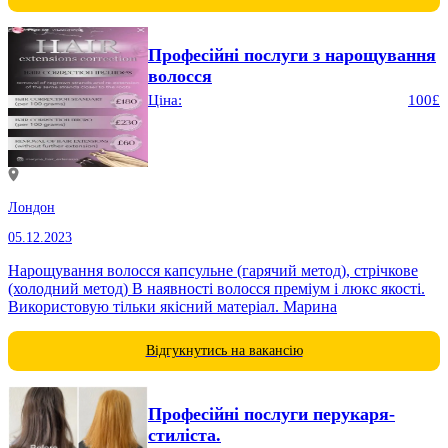
Професійні послуги з нарощування
волосся
Ціна:
100£
Лондон
05.12.2023
Нарощування волосся капсульне (гарячий метод), стрічкове
(холодний метод) В наявності волосся преміум і люкс якості.
Використовую тільки якісний матеріал. Марина
Відгукнутись на вакансію
Професійні послуги перукаря-
стиліста.