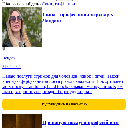
Нічого не знайдено
Скинути фільтри
Ірина - професійний перукар у
Лондоні
Лондон
21.04.2024
Надаю послуги стрижок для чоловіків, жінок і дітей. Також
виконую фарбування волосся різної складності. В асортименті
моїх послуг - air touch, hand touch, балаяж і мелірування. Крім
цього, я пропоную доглядові процедури для...
Відгукнутись на вакансію
Пропоную послуги професійного