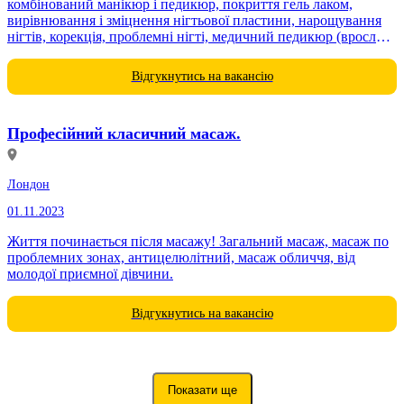
комбінований манікюр і педикюр, покриття гель лаком,
вирівнювання і зміцнення нігтьової пластини, нарощування
нігтів, корекція, проблемні нігті, медичний педикюр (врослий
ніготь, мозоль), всілякі дизайни...
Відгукнутись на вакансію
Професійний класичний масаж.
Лондон
01.11.2023
Життя починається після масажу! Загальний масаж, масаж по
проблемних зонах, антицелюлітний, масаж обличчя, від
молодої приємної дівчини.
Відгукнутись на вакансію
Показати ще