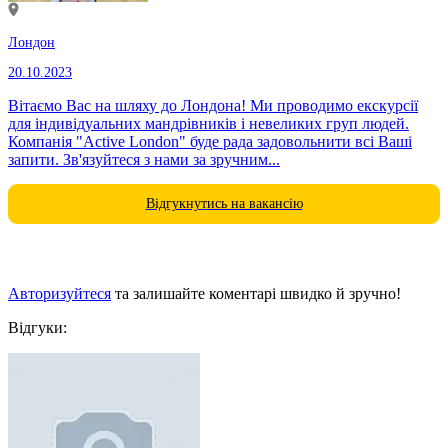
Лондон
20.10.2023
Вітаємо Вас на шляху до Лондона! Ми проводимо екскурсії
для індивідуальних мандрівників і невеликих груп людей.
Компанія "Active London" буде рада задовольнити всі Ваші
запити. Зв'язуйтеся з нами за зручним...
Відгукнутись на вакансію
Авторизуйтеся
та залишайте коментарі швидко й зручно!
Відгуки: