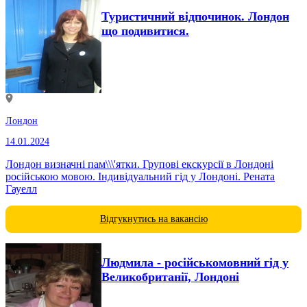
Туристичний відпочинок. Лондон
що подивитися.
Лондон
14.01.2024
Лондон визначні пам\\\'ятки. Групові екскурсії в Лондоні
російською мовою. Індивідуальний гід у Лондоні. Рената
Гауелл
Відгукнутись на вакансію
Людмила - російськомовний гід у
Великобританії, Лондоні