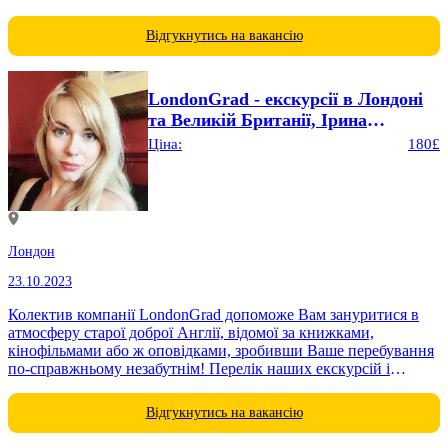
Британський музей. Собор Святого Павла. Вестмінстерське
абатство. Національна Галерея. Додаткові екскурсії.
Відгукнутись на вакансію
LondonGrad - екскурсії в Лондоні
та Великій Британії, Ірина
Бєлоусова
Ціна:
180£
Лондон
23.10.2023
Колектив компанії LondonGrad допоможе Вам зануритися в
атмосферу старої доброї Англії, відомої за книжками,
кінофільмами або ж оповідками, зробивши Ваше перебування
по-справжньому незабутнім! Перелік наших екскурсій і
послуг представлений тут...
Відгукнутись на вакансію