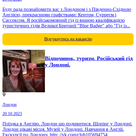
Буду рада познайомити вас з Лондоном і з Південно-Східною
Англією, прекрасними графствами: Кентом, Сурреєм і
Сассексом. Я російськомовний гід із вищою кваліфікацією
туристичних гідів Великої Британії "Blue Badge" або "Гід із...
Відгукнутись на вакансію
Відпочинок, туризм. Російський гід
у Лондоні.
Лондон
20.10.2023
Поїздка в Англію. Лондон що подивитися. Шопінг у Лондоні.
Лондон цікаві місця. Музей у Лондоні. Навчання в Англії.
Екскурсії по Лондону. http: //vk.com/club105694754