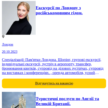
Екскурсії по Лондону з
російськомовним гідом.
Лондон
20.10.2023
Спеціалізації: Пам'ятки Лондона. Шопінг, групові екскурсії,
індивідуальні екскурсії, зустріч в аеропорту, трансфер,
бронювання квитків, супровід на ділових зустрічах, супровід
на виставках і конференціях. , оренда автомобіля, усний
переклад, письмовий переклад http://twitter.com/ValeriaGenina
https://www.instagram.com/valeriaguidelondon/ Валерія Геніна
Відгукнутись на вакансію
Туристичні послуги по Англії та
Великій Британії.