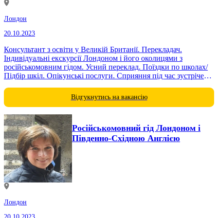
Лондон
20.10.2023
Консультант з освіти у Великій Британії. Перекладач.
Індивідуальні екскурсії Лондоном і його околицями з
російськомовним гідом. Усний переклад. Поїздки по школах/
Підбір шкіл. Опікунські послуги. Сприяння під час зустрічей з
викладачами та...
Відгукнутись на вакансію
Російськомовний гід Лондоном і
Південно-Східною Англією
Лондон
20.10.2023