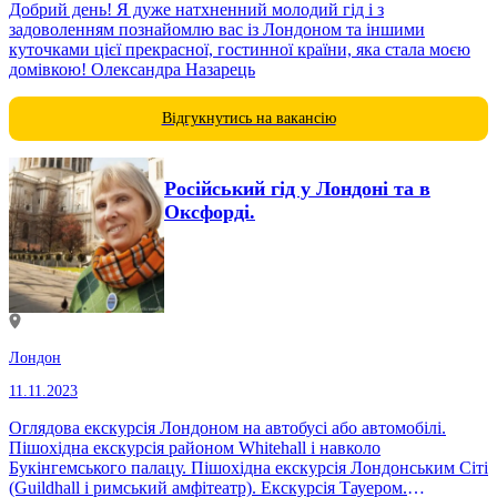
Добрий день! Я дуже натхненний молодий гід і з
задоволенням познайомлю вас із Лондоном та іншими
куточками цієї прекрасної, гостинної країни, яка стала моєю
домівкою! Олександра Назарець
Відгукнутись на вакансію
Російський гід у Лондоні та в
Оксфорді.
Лондон
11.11.2023
Оглядова екскурсія Лондоном на автобусі або автомобілі.
Пішохідна екскурсія районом Whitehall і навколо
Букінгемського палацу. Пішохідна екскурсія Лондонським Сіті
(Guildhall і римський амфітеатр). Екскурсія Тауером.