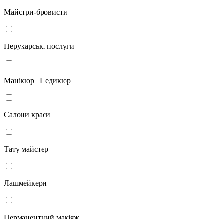
Майстри-бровисти
Перукарські послуги
Манікюр | Педикюр
Салони краси
Тату майстер
Лашмейкери
Перманентний макіяж