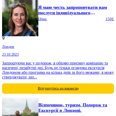
Я маю честь запропонувати вам
послуги індивідуального
екскурсовода по Лондону...
Ціна:
150£
Лондон
23.10.2023
Запрошуючи вас у подорож, я обіцяю приємну компанію та
насичені, незабутні дні. Будь це тільки оглядова екскурсія
Лондоном або програма на кілька днів за його межами, я можу
стверджувати, що...
Відгукнутись на вакансію
Відпочинок, туризм. Подорож та
Екскурсії в Лондоні.