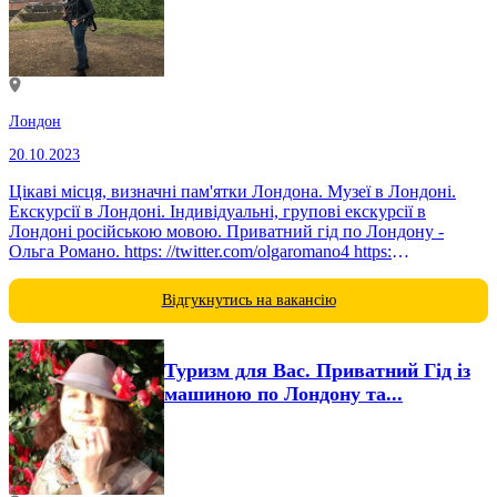
Лондон
20.10.2023
Цікаві місця, визначні пам'ятки Лондона. Музеї в Лондоні.
Екскурсії в Лондоні. Індивідуальні, групові екскурсії в
Лондоні російською мовою. Приватний гід по Лондону -
Ольга Романо. https: //twitter.com/olgaromano4 https:
//www.linkedin.com/in/olga-romano-304532102
Відгукнутись на вакансію
Туризм для Вас. Приватний Гід із
машиною по Лондону та...