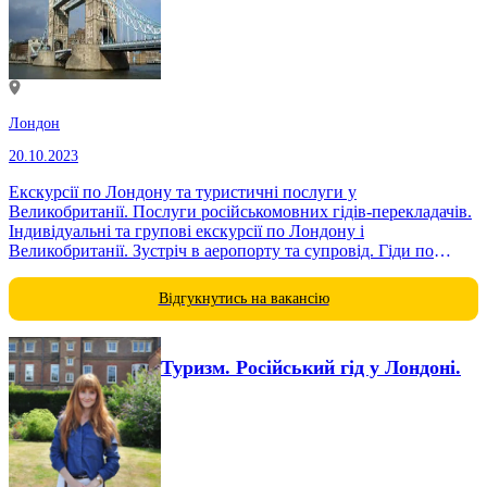
Лондон
20.10.2023
Екскурсії по Лондону та туристичні послуги у
Великобританії. Послуги російськомовних гідів-перекладачів.
Індивідуальні та групові екскурсії по Лондону і
Великобританії. Зустріч в аеропорту та супровід. Гіди по
Лондону, Единбургу, Уельсу, Кембриджу, Оксфорду.
Екскурсії...
Відгукнутись на вакансію
Туризм. Російський гід у Лондоні.