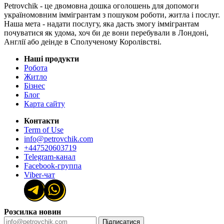
Petrovchik - це двомовна дошка оголошень для допомоги
україномовним іммігрантам з пошуком роботи, житла і послуг.
Наша мета - надати послугу, яка дасть змогу іммігрантам
почуватися як удома, хоч би де вони перебували в Лондоні,
Англії або деінде в Сполученому Королівстві.
Наші продукти
Робота
Житло
Бізнес
Блог
Карта сайту
Контакти
Term of Use
info@petrovchik.com
+447520603719
Telegram-канал
Facebook-группа
Viber-чат
Розсилка новин
Підписатися