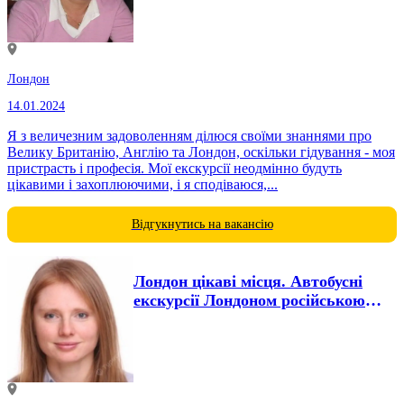
Лондон
14.01.2024
Я з величезним задоволенням ділюся своїми знаннями про
Велику Британію, Англію та Лондон, оскільки гідування - моя
пристрасть і професія. Мої екскурсії неодмінно будуть
цікавими і захоплюючими, і я сподіваюся,...
Відгукнутись на вакансію
Лондон цікаві місця. Автобусні
екскурсії Лондоном російською
мовою.