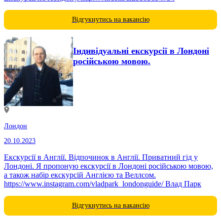
Відгукнутись на вакансію
Індивідуальні екскурсії в Лондоні
російською мовою.
Лондон
20.10.2023
Екскурсії в Англії. Відпочинок в Англії. Приватний гід у
Лондоні. Я пропоную екскурсії в Лондоні російською мовою,
а також набір екскурсій Англією та Веллсом.
https://www.instagram.com/vladpark_londonguide/ Влад Парк
Відгукнутись на вакансію