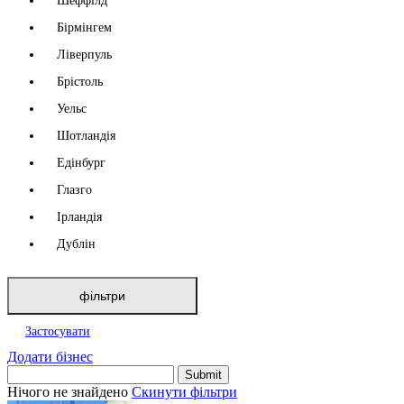
Шеффілд
Бірмінгем
Ліверпуль
Брістоль
Уельс
Шотландія
Едінбург
Глазго
Ірландія
Дублін
фільтри
Застосувати
Додати бізнес
Нічого не знайдено
Скинути фільтри