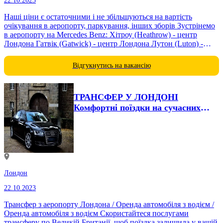
22.10.2023
Наші ціни є остаточними і не збільшуються на вартість
очікування в аеропорту, паркування, інших зборів Зустрінемо
в аеропорту на Mercedes Benz: Хітроу (Heathrow) - центр
Лондона Гатвік (Gatwick) - центр Лондона Лутон (Luton) -
центр...
Відгукнутись на вакансію
ТРАНСФЕР У ЛОНДОНІ
Комфортні поїздки на сучасних
авто з російськомовними...
Лондон
22.10.2023
Трансфер з аеропорту Лондона / Оренда автомобіля з водієм /
Оренда автомобіля з водієм Скористайтеся послугами
трансферу по Великій Британії, щоб поїздка залишила у вашій