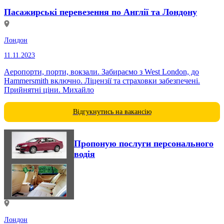
Пасажирські перевезення по Англії та Лондону
Лондон
11.11.2023
Аеропорти, порти, вокзали. Забираємо з West London, до
Hammersmith включно. Ліцензії та страховки забезпечені.
Прийнятні ціни. Михайло
Відгукнутись на вакансію
Пропоную послуги персонального
водія
Лондон