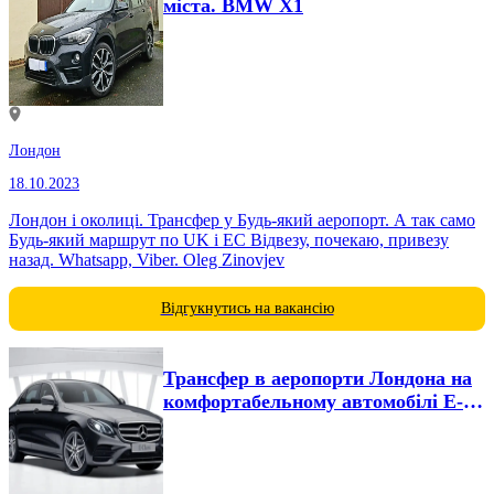
міста. BMW X1
Лондон
18.10.2023
Лондон і околиці. Трансфер у Будь-який аеропорт. А так само
Будь-який маршрут по UK і EC Відвезу, почекаю, привезу
назад. Whatsapp, Viber. Oleg Zinovjev
Відгукнутись на вакансію
Трансфер в аеропорти Лондона на
комфортабельному автомобілі Е-
класу.