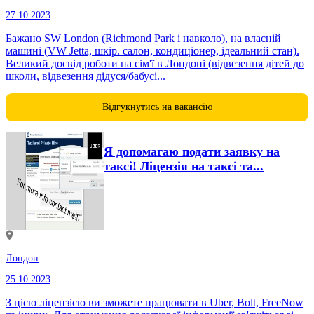
27.10.2023
Бажано SW London (Richmond Park і навколо), на власній
машині (VW Jetta, шкір. салон, кондиціонер, ідеальний стан).
Великий досвід роботи на сім'ї в Лондоні (відвезення дітей до
школи, відвезення дідуся/бабусі...
Відгукнутись на вакансію
Я допомагаю подати заявку на
таксі! Ліцензія на таксі та...
Лондон
25.10.2023
З цією ліцензією ви зможете працювати в Uber, Bolt, FreeNow