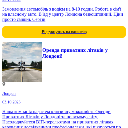
Замовлення автомобіль з водієм на 8-10 годин. Робота в сім'ї
на власному авто. В'їзд у центр Лондона безкоштовний. Ціни
просто смішні. Сергій
Відгукнутись на вакансію
Оренда приватних літаків у
Лондоні!
Лондон
03.10.2023
Наша компанія надає ексклюзивну можливість Оренди
Приватних Літаків у Лондоні та по всьому світу.
Насолоджуйтеся ВІП-перельотами на приватних літаках,
керованих досвідченими професіоналами, які піклуються про