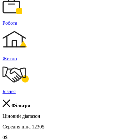
Робота
Житло
Бізнес
Фільтри
Ціновий діапазон
Середня ціна 1230$
0$