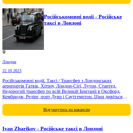
Російськомовні водії - Російське
таксі в Лондоні
Лондон
22.10.2023
Російськомовні водії. Таксі / Трансфер з Лондонських
аеропортів Гатвік, Хітроу, Лондон-Сіті, Лутон, Стантед.
Недорогий трансфер по всій Великій Британії в Оксфорд,
Кембридж, Редінг, порт Дувр і Саутгемптон. Ціни дивіться
на...
Відгукнутись на вакансію
Ivan Zharikov - Російське таксі в Лондоні