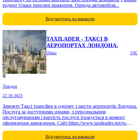
родині тільки приємні враження. Оренда автомобіля...
Відгукнутись на вакансію
TAXILADER - ТАКСІ В
АЕРОПОРТАХ ЛОНДОНА.
Ціна:
19£
Лондон
22.10.2023
Замовте Таксі трансфер в одному з шести аеропортів Лондона.
Послуга за доступними цінами, з персональним
обслуговуванням і вартість послуги блокується в момент
оформлення замовлення. Сайт:https://www.taxileader.net/ru-
london-airport-taxi.html ОНЛАЙН БРОНЮВАННЯ
ЦІЛОДОБОВО Обслуговування клієнтів щодня з 11:00 до...
Відгукнутись на вакансію