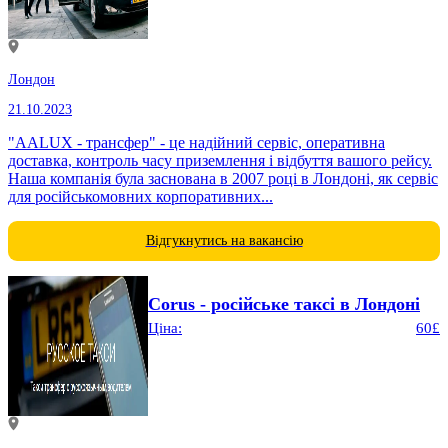
Лондон
21.10.2023
"AALUX - трансфер" - це надійний сервіс, оперативна
доставка, контроль часу приземлення і відбуття вашого рейсу.
Наша компанія була заснована в 2007 році в Лондоні, як сервіс
для російськомовних корпоративних...
Відгукнутись на вакансію
Corus - російське таксі в Лондоні
Ціна:
60£