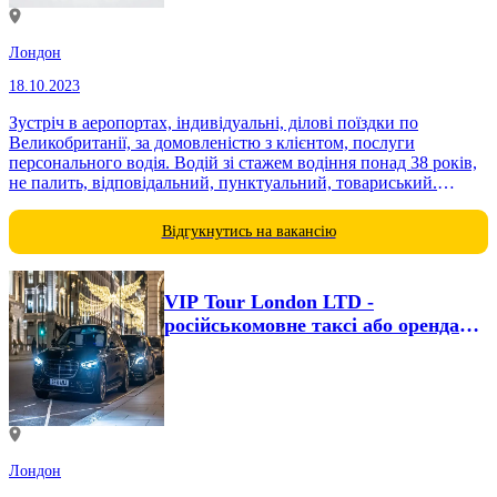
Лондон
18.10.2023
Зустріч в аеропортах, індивідуальні, ділові поїздки по
Великобританії, за домовленістю з клієнтом, послуги
персонального водія. Водій зі стажем водіння понад 38 років,
не палить, відповідальний, пунктуальний, товариський.
Телефонуйте, пишіть на WhatsApp, Telegram,...
Відгукнутись на вакансію
VIP Tour London LTD -
російськомовне таксі або оренда
авто...
Лондон