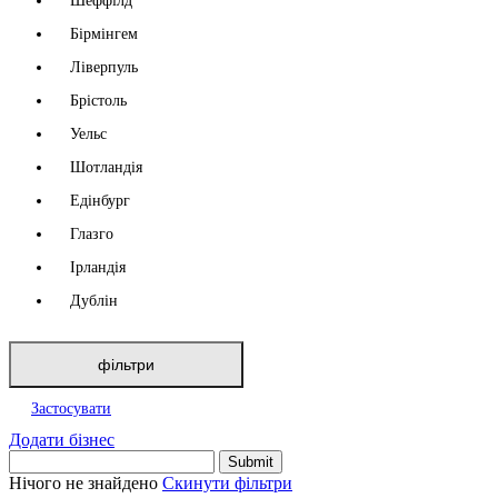
Шеффілд
Бірмінгем
Ліверпуль
Брістоль
Уельс
Шотландія
Едінбург
Глазго
Ірландія
Дублін
фільтри
Застосувати
Додати бізнес
Нічого не знайдено
Скинути фільтри