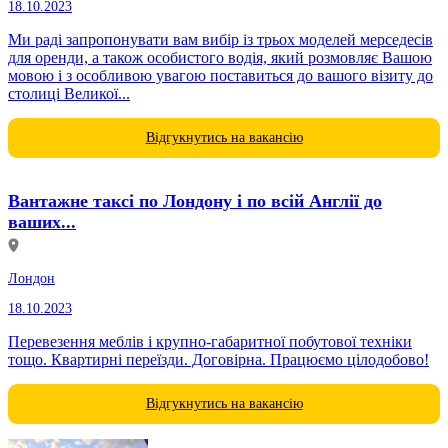
18.10.2023
Ми раді запропонувати вам вибір із трьох моделей мерседесів
для оренди, а також особистого водія, який розмовляє Вашою
мовою і з особливою увагою поставиться до вашого візиту до
столиці Великої...
Відгукнутись на вакансію
Вантажне таксі по Лондону і по всій Англії до
ваших...
Лондон
18.10.2023
Перевезення меблів і крупно-габаритної побутової техніки
тощо. Квартирні переїзди. Договірна. Працюємо цілодобово!
Відгукнутись на вакансію