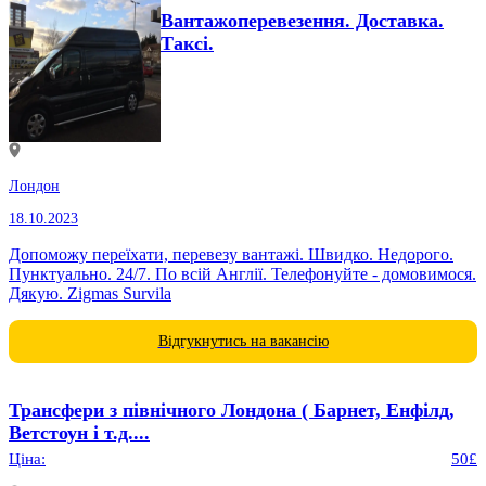
Вантажоперевезення. Доставка.
Таксі.
Лондон
18.10.2023
Допоможу переїхати, перевезу вантажі. Швидко. Недорого.
Пунктуально. 24/7. По всій Англії. Телефонуйте - домовимося.
Дякую. Zigmas Survila
Відгукнутись на вакансію
Трансфери з північного Лондона ( Барнет, Енфілд,
Ветстоун і т.д....
Ціна:
50£