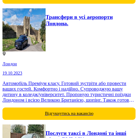
Трансфери в усі аеропорти
Лондона.
Лондон
19.10.2023
Автомобіль Преміум класу. Готовий зустріти або провести
ваших гостей. Комфортно і надійно. Супроводжую вашу
дитину в коледж/університет. Пропоную туристичні поїздки
Лондоном і всією Великою Британією, шопінг. Також готовий
надати послугу особистого водія. Досвід роботи в приватній...
Відгукнутись на вакансію
Послуги таксі в Лондоні та інші