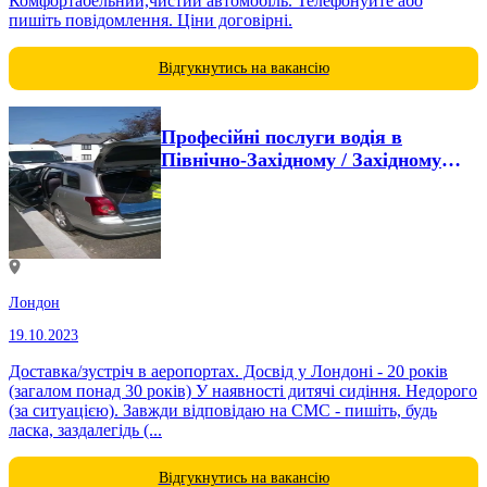
Комфортабельний,чистий автомобіль. Телефонуйте або
пишіть повідомлення. Ціни договірні.
Відгукнутись на вакансію
Професійні послуги водія в
Північно-Західному / Західному
Лондоні, включаючи ULEZ
Лондон
19.10.2023
Доставка/зустріч в аеропортах. Досвід у Лондоні - 20 років
(загалом понад 30 років) У наявності дитячі сидіння. Недорого
(за ситуацією). Завжди відповідаю на СМС - пишіть, будь
ласка, заздалегідь (...
Відгукнутись на вакансію