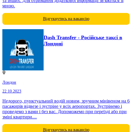
та інших. Для отримання додаткової інформації зв'яжіться зі
мною.
Відгукнутись на вакансію
Dash Transfer - Російське таксі в
Лондоні
Лондон
22.10.2023
Недорого, пунктуальний водій новим, зручним мінівеном на 6
пасажирів відвезе і зустріне у всіх аеропортах. Зустрінемо і
проведемо з вами і без вас. Допоможемо при переїзді або при
зміні квартири....
Відгукнутись на вакансію