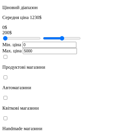
Ціновий діапазон
Середня ціна 1230$
0$
200$
Мін. ціна
Мах. ціна
Продуктові магазини
Автомагазини
Квіткові магазини
Handmade магазини