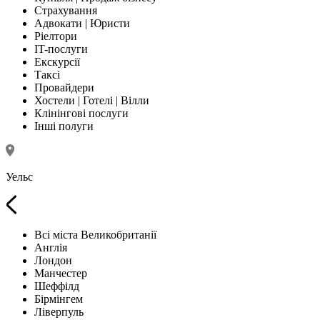
Страхування
Адвокати | Юристи
Ріелтори
IT-послуги
Екскурсії
Таксі
Провайдери
Хостели | Готелі | Вілли
Клінінгові послуги
Інші полуги
Уельс
Всі міста Великобританії
Англія
Лондон
Манчестер
Шеффілд
Бірмінгем
Ліверпуль