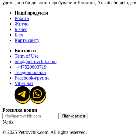
удома, хоч би де вони перебували в Лондоні, Англії або деінде
Наші продукти
Робота
Житло
Бізнес
Блог
Карта сайту
Контакти
Term of Use
info@petrovchik.com
+447520603719
Telegram-канал
Facebook-группа
Viber-чат
Розсилка новин
Підписатися
Успіх
© 2025 Petrovchik.com. All rights reserved.