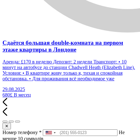
Сдаётся большая double-комната на первом
этаже квартиры в Лондоне
Аренда: £170 в неделю Депозит: 2 недели Транспорт: • 10
минут на автобусе до станции Chadwell Heath (Elizabeth Line).
Условия: • В квартире живу только я, тихая и спокойная
обстановка. • Для проживания всё необходимое уже
29.08.2025
680£
В месец
✕
Номер телефону
*
Не
менше 10 символів