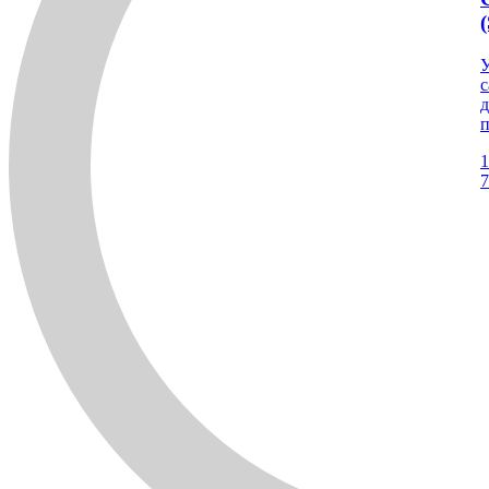
У
с
д
п
1