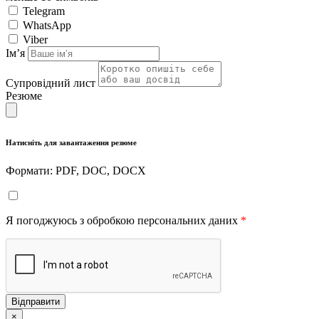
Telegram
WhatsApp
Viber
Імʼя
Супровідний лист
Резюме
Натисніть для завантаження резюме
Формати: PDF, DOC, DOCX
Я погоджуюсь з обробкою персональних даних
*
Відправити
×