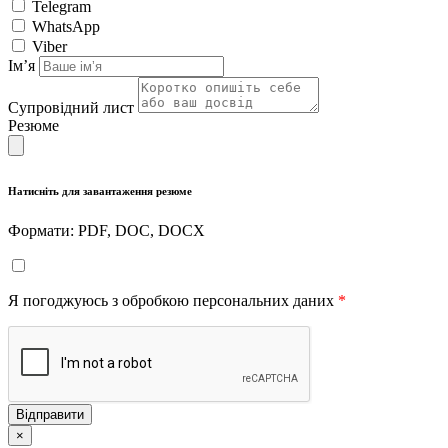
Telegram
WhatsApp
Viber
Імʼя
Супровідний лист
Резюме
Натисніть для завантаження резюме
Формати: PDF, DOC, DOCX
Я погоджуюсь з обробкою персональних даних
*
Відправити
×