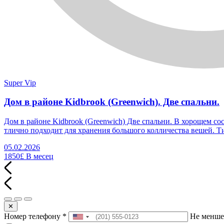
Super Vip
Дом в районе Kidbrook (Greenwich). Две спальни.
Дом в районе Kidbrook (Greenwich) Две спальни. В хорощем со
тлично подходит для хранения большого колличества вешей. Т
05.02.2026
1850£
В месец
✕
Номер телефону
*
Не менше