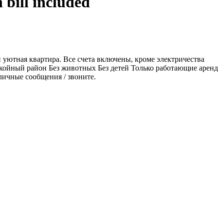
bill included
я и уютная квартира. Все счета включены, кроме электричества
окойный район Без животных Без детей Только работающие арен
личные сообщения / звоните.