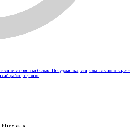
стоянии с новой мебелью. Посудомойка, стиральная машинка, хол
ихий район, вдалеке
 10 символів