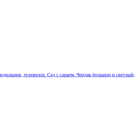
одильник, телевизор. Сад с сараем. Чердак большои и светлый,