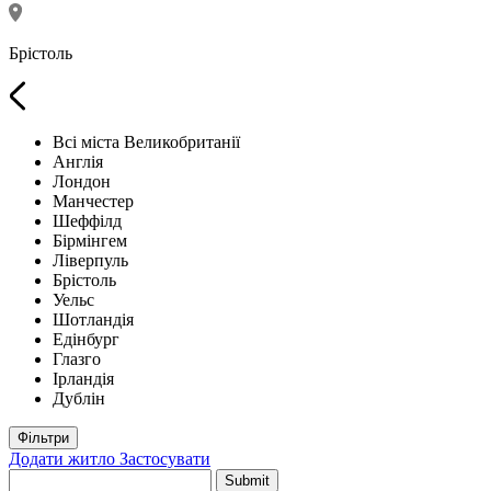
Брістоль
Всі міста Великобританії
Англія
Лондон
Манчестер
Шеффілд
Бірмінгем
Ліверпуль
Брістоль
Уельс
Шотландія
Едінбург
Глазго
Ірландія
Дублін
Фільтри
Додати житло
Застосувати