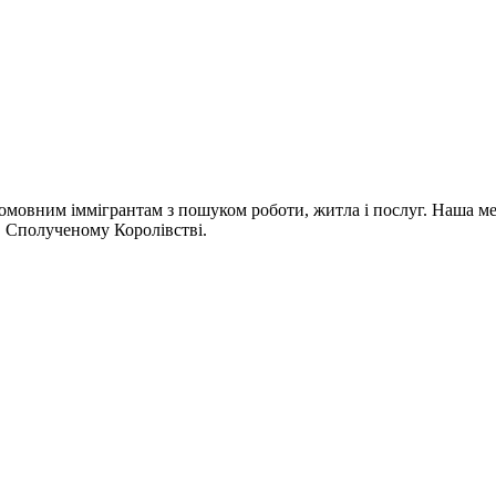
омовним іммігрантам з пошуком роботи, житла і послуг. Наша мета
 в Сполученому Королівстві.