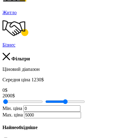
Житло
Бізнес
Фільтри
Ціновий діапазон
Середня ціна 1230$
0$
2000$
Мін. ціна
Мах. ціна
Найнеобхідніше