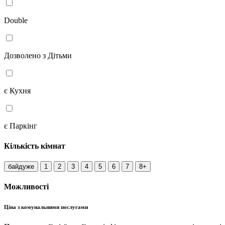
Double
Дозволено з Дітьми
є Кухня
є Паркінг
Кількість кімнат
байдуже
1
2
3
4
5
6
7
8+
Можливості
Ціна з комунальними послугами