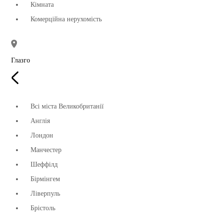
Кімната
Комерційна нерухомість
Глазго
Всі міста Великобританії
Англія
Лондон
Манчестер
Шеффілд
Бірмінгем
Ліверпуль
Брістоль