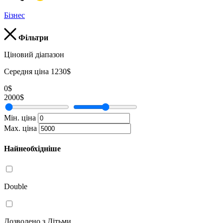
Бізнес
Фільтри
Ціновий діапазон
Середня ціна 1230$
0$
2000$
Мін. ціна
Мах. ціна
Найнеобхідніше
Double
Дозволено з Дітьми