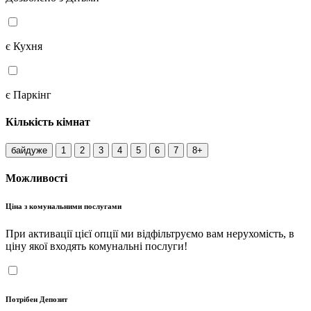
є Кухня
є Паркінг
Кількість кімнат
байдуже
1
2
3
4
5
6
7
8+
Можливості
Ціна з комунальними послугами
При активації цієї опції ми відфільтруємо вам нерухомість, в
ціну якої входять комунальні послуги!
Потрібен Депозит