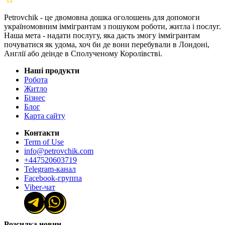
Petrovchik - це двомовна дошка оголошень для допомоги
україномовним іммігрантам з пошуком роботи, житла і послуг.
Наша мета - надати послугу, яка дасть змогу іммігрантам
почуватися як удома, хоч би де вони перебували в Лондоні,
Англії або деінде в Сполученому Королівстві.
Наші продукти
Робота
Житло
Бізнес
Блог
Карта сайту
Контакти
Term of Use
info@petrovchik.com
+447520603719
Telegram-канал
Facebook-группа
Viber-чат
Розсилка новин