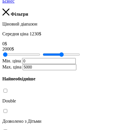
Бізнес
Фільтри
Ціновий діапазон
Середня ціна 1230$
0$
2000$
Мін. ціна
Мах. ціна
Найнеобхідніше
Double
Дозволено з Дітьми