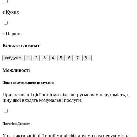
є Кухня
є Паркінг
Кількість кімнат
байдуже
1
2
3
4
5
6
7
8+
Можливості
Ціна з комунальними послугами
При активації цієї опції ми відфільтруємо вам нерухомість, в
ціну якої входять комунальні послуги!
Потрібен Депозит
У разі активації цієї опції ми відфільтруємо вам нерухомість,