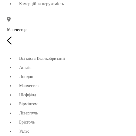
Комерційна нерухомість
Манчестер
Всі міста Великобританії
Англія
Лондон
Манчестер
Шеффілд
Бірмінгем
Ліверпуль
Брістоль
Уельс