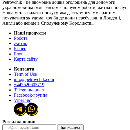
Petrovchik - це двомовна дошка оголошень для допомоги
україномовним іммігрантам з пошуком роботи, житла і послуг.
Наша мета - надати послугу, яка дасть змогу іммігрантам
почуватися як удома, хоч би де вони перебували в Лондоні,
Англії або деінде в Сполученому Королівстві.
Наші продукти
Робота
Житло
Бізнес
Блог
Карта сайту
Контакти
Term of Use
info@petrovchik.com
+447520603719
Telegram-канал
Facebook-группа
Viber-чат
Розсилка новин
Підписатися