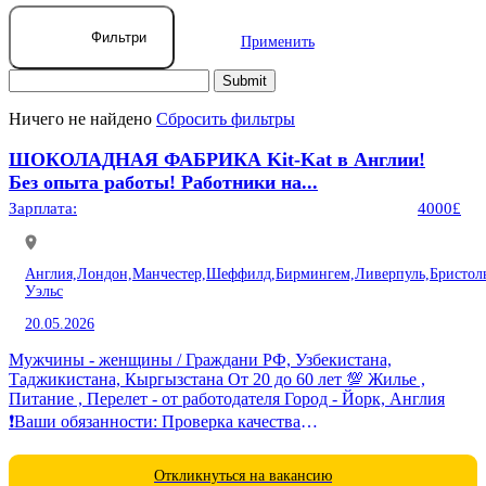
Фильтри
Применить
Ничего не найдено
Сбросить фильтры
ШОКОЛАДНАЯ ФАБРИКА Kit-Kat в Англии!
Без опыта работы! Работники на...
Зарплата:
4000£
Англия,
Лондон,
Манчестер,
Шеффилд,
Бирмингем,
Ливерпуль,
Бристол
Уэльс
20.05.2026
Мужчины - женщины / Граждани РФ, Узбекистана,
Таджикистана, Кыргызстана От 20 до 60 лет 💯 Жилье ,
Питание , Перелет - от работодателя Город - Йорк, Англия
❗️Ваши обязанности: Проверка качества
товара,фасовка,соблюдение норм...
Откликнуться на вакансию