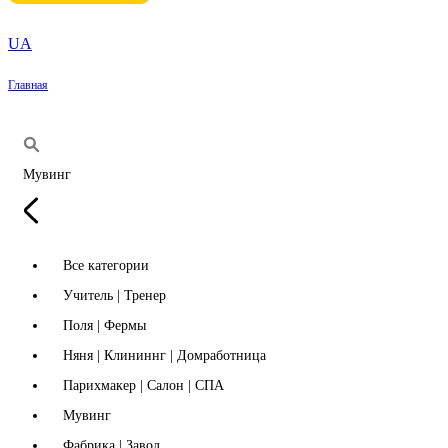
UA
Главная
Мувинг
Все категории
Учитель | Тренер
Поля | Фермы
Няня | Клининнг | Домработница
Парихмакер | Салон | СПА
Мувинг
Фабрика | Завод