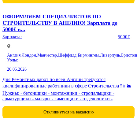
ОФОРМЛЯЕМ СПЕЦИАЛИСТОВ ПО
СТРОИТЕЛЬСТВУ В АНГЛИЮ! Зарплата до
5000£ в...
Зарплата:
5000£
Англия,
Лондон,
Манчестер,
Шеффилд,
Бирмингем,
Ливерпуль,
Бристол
Уэльс
20.05.2026
Для Ремонтных работ по всей Англии требуются
квалифицированные работники в сфере Строительства ❗️👨‍🏭
Нужны: - бетонщики - монтажники - стропальщики -
арматурщики - маляры - каменщики - отделочники -
электрики - сварщики -...
Откликнуться на вакансию