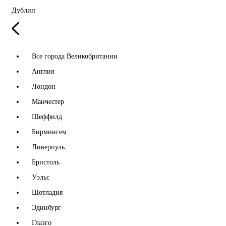
Дублин
Все города Великобритании
Англия
Лондон
Манчестер
Шеффилд
Бирмингем
Ливерпуль
Бристоль
Уэльс
Шотладия
Эдинбург
Глазго