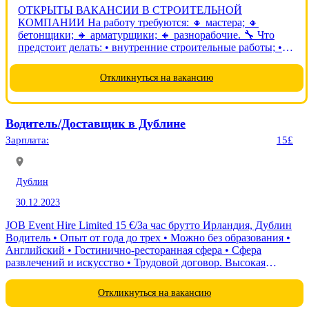
ОТКРЫТЫ ВАКАНСИИ В СТРОИТЕЛЬНОЙ
КОМПАНИИ На работу требуются: 🔸 мастера; 🔸
бетонщики; 🔸 арматурщики; 🔸 разнорабочие. 🔧 Что
предстоит делать: • внутренние строительные работы; •
бетонные работы; • основные работы выполняются в
помещениях. 👷 Требования: • мужчины до 60 лет; •
Откликнуться на вакансию
опыт...
Водитель/Доставщик в Дублине
Зарплата:
15£
Дублин
30.12.2023
JOB Event Hire Limited 15 €/За час брутто Ирландия, Дублин
Водитель • Опыт от года до трех • Можно без образования •
Английский • Гостинично-ресторанная сфера • Сфера
развлечений и искусство • Трудовой договор. Высокая
нагрузка. Не допускается инвалидность. ОБЯЗАННОСТИ И...
Откликнуться на вакансию