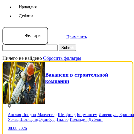
Ирландия
Дублин
Фильтри
Применить
Ничего не найдено
Сбросить фильтры
Вакансии в строительной
компании
Англия,
Лондон,
Манчестер,
Шеффилд,
Бирмингем,
Ливерпуль,
Бристол
Уэльс,
Шотладия,
Эдинбург,
Глазго,
Ирландия,
Дублин
08.08.2026