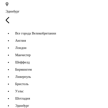
Эдинбург
Все города Великобритании
Англия
Лондон
Манчестер
Шеффилд
Бирмингем
Ливерпуль
Бристоль
Уэльс
Шотладия
Эдинбург