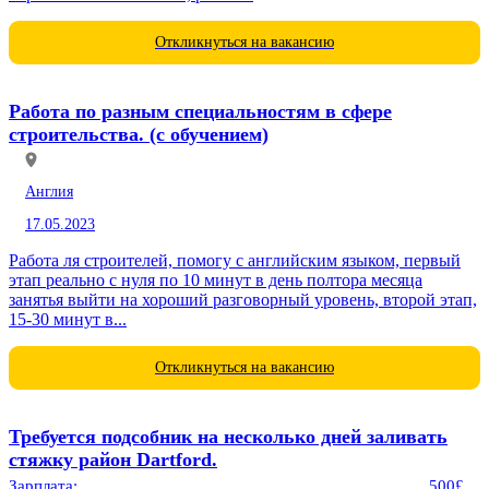
Откликнуться на вакансию
Работа по разным специальностям в сфере
строительства. (с обучением)
Англия
17.05.2023
Работа ля строителей, помогу с английским языком, первый
этап реально с нуля по 10 минут в день полтора месяца
занятья выйти на хороший разговорный уровень, второй этап,
15-30 минут в...
Откликнуться на вакансию
Требуется подсобник на несколько дней заливать
стяжку район Dartford.
Зарплата:
500£