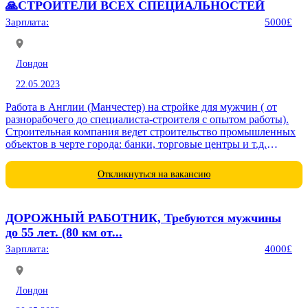
🙏СТРОИТЕЛИ ВСЕХ СПЕЦИАЛЬНОСТЕЙ
Зарплата:
5000£
Лондон
22.05.2023
Работа в Англии (Манчестер) на стройке для мужчин ( от
разнорабочего до специалиста-строителя с опытом работы).
Строительная компания ведет строительство промышленных
объектов в черте города: банки, торговые центры и т.д.
Этажность строений...
Откликнуться на вакансию
ДОРОЖНЫЙ РАБОТНИК, Требуются мужчины
до 55 лет. (80 км от...
Зарплата:
4000£
Лондон