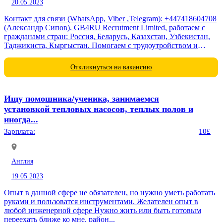
20.05.2023
Контакт для связи (WhatsApp, Viber ,Telegram): +447418604708
(Александр Сипов). GB4RU Recrutment Limited, работаем с
гражданами стран: Россия, Беларусь, Казахстан, Узбекистан,
Таджикиста, Кыргыстан. Помогаем с трудоутройством и
переездом. ДОРОЖНЫЙ РАБОТНИК Требуются мужчины
до...
Откликнуться на вакансию
Ищу помошника/ученика, занимаемся
установкой тепловых насосов, теплых полов и
иногда...
Зарплата:
10£
Англия
19.05.2023
Опыт в данной сфере не обязателен, но нужно уметь работать
руками и пользоватся инструментами. Желателен опыт в
любой инженерной сфере Нужно жить или быть готовым
переехать ближе ко мне, район...