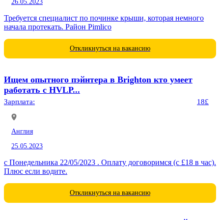
26.05.2023
Требуется специалист по починке крыши, которая немного
начала протекать. Район Pimlico
Откликнуться на вакансию
Ищем опытного пэйнтера в Brighton кто умеет
работать с HVLP...
Зарплата:
18£
Англия
25.05.2023
с Понедельника 22/05/2023 . Оплату договоримся (с £18 в час).
Плюс если водите.
Откликнуться на вакансию