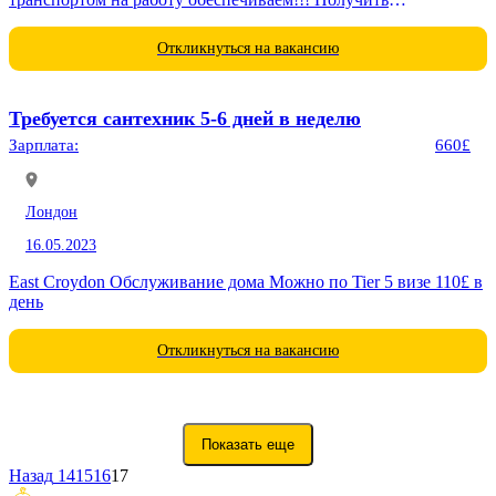
консультацию можно по номеру(+44-75-3717-0534) (WhatsApp,
телеграм) Стеф
Откликнуться на вакансию
Требуется сантехник 5-6 дней в неделю
Зарплата:
660£
Лондон
16.05.2023
East Croydon Обслуживание дома Можно по Tier 5 визе 110£ в
день
Откликнуться на вакансию
Показать еще
Назад
14
15
16
17