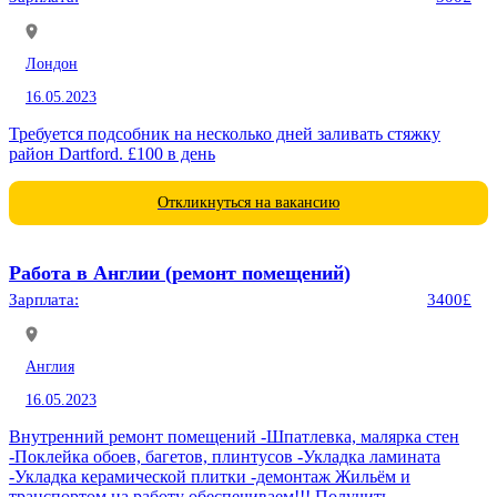
Лондон
16.05.2023
Требуется подсобник на несколько дней заливать стяжку
район Dartford. £100 в день
Откликнуться на вакансию
Работа в Англии (ремонт помещений)
Зарплата:
3400£
Англия
16.05.2023
Внутренний ремонт помещений -Шпатлевка, малярка стен
-Поклейка обоев, багетов, плинтусов -Укладка ламината
-Укладка керамической плитки -демонтаж Жильём и
транспортом на работу обеспечиваем!!! Получить