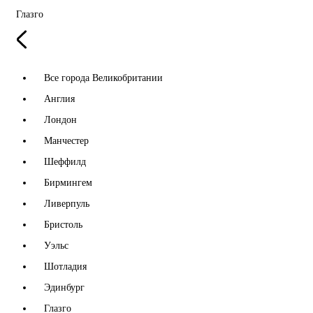
Глазго
Все города Великобритании
Англия
Лондон
Манчестер
Шеффилд
Бирмингем
Ливерпуль
Бристоль
Уэльс
Шотладия
Эдинбург
Глазго