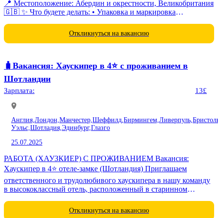
📍 Местоположение: Абердин и окрестности, Великобритания
🇬🇧 ✨ Что будете делать: • Упаковка и маркировка
продукции • Сортировка и...
Откликнуться на вакансию
🧳Вакансия: Хаускипер в 4⭐️ c проживанием в
Шотландии
Зарплата:
13£
Англия,
Лондон,
Манчестер,
Шеффилд,
Бирмингем,
Ливерпуль,
Бристол
Уэльс,
Шотладия,
Эдинбург,
Глазго
25.07.2025
РАБОТА (ХАУЗКИЕР) С ПРОЖИВАНИЕМ Вакансия:
Хаускипер в 4⭐️ отеле-замке (Шотландия) Приглашаем
ответственного и трудолюбивого хаускипера в нашу команду
в высококлассный отель, расположенный в старинном
шотландском замке. Эта позиция идеально подходит для тех,...
Откликнуться на вакансию