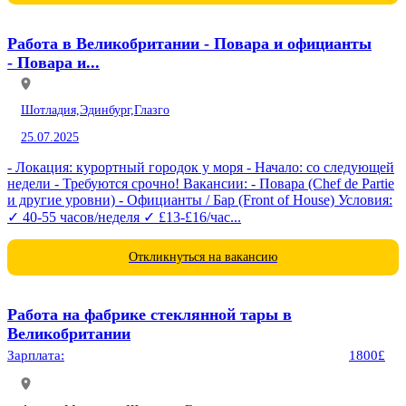
Работа в Великобритании - Повара и официанты
- Повара и...
Шотладия,
Эдинбург,
Глазго
25.07.2025
- Локация: курортный городок у моря - Начало: со следующей
недели - Требуются срочно! Вакансии: - Повара (Chef de Partie
и другие уровни) - Официанты / Бар (Front of House) Условия:
✓ 40-55 часов/неделя ✓ £13-£16/час...
Откликнуться на вакансию
Работа на фабрике стеклянной тары в
Великобритании
Зарплата:
1800£