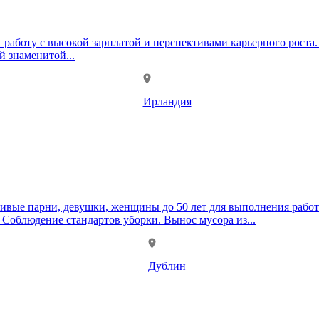
т работу с высокой зарплатой и перспективами карьерного рост
й знаменитой...
Ирландия
шки, женщины до 50 лет для выполнения работ по уборке номеров. Обязанности
 Соблюдение стандартов уборки. Вынос мусора из...
Дублин