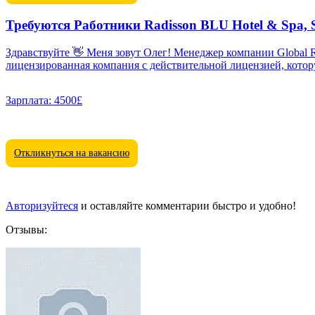
Требуются Работники Radisson BLU Hotel & Spa, S
Здравствуйте 👋 Меня зовут Олег! Менеджер компании Global Recruitment Agency. Наша компания Global Recruitment Agency работает н
лицензированная компания с действительной лицензией, котору
Зарплата:
4500£
Откликнуться на вакансию
Авторизуйтеся
и оставляйте комментарии быстро и удобно!
Отзывы: