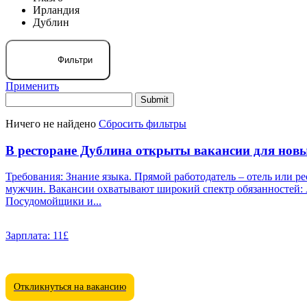
Ирландия
Дублин
Фильтри
Применить
Ничего не найдено
Сбросить фильтры
В ресторане Дублина открыты вакансии для новы
Требования: Знание языка. Прямой работодатель – отель или р
мужчин. Вакансии охватывают широкий спектр обязанностей: Администратор, Официант/официантка, Бармены, Повар, Кухонные работники, Горничная, Носильщик, Швейцар, Уборщики,
Посудомойщики и...
Зарплата:
11£
Откликнуться на вакансию