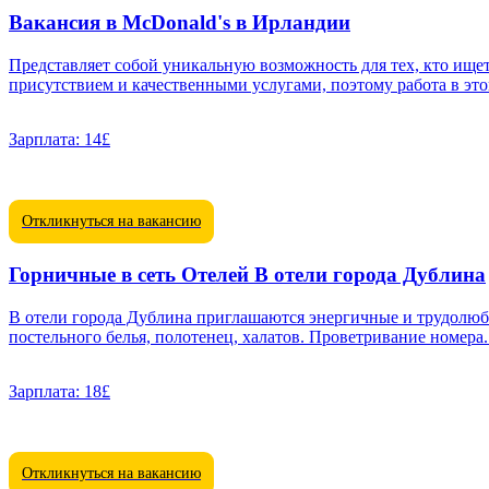
Вакансия в McDonald's в Ирландии
Представляет собой уникальную возможность для тех, кто ище
присутствием и качественными услугами, поэтому работа в это
Зарплата:
14£
Откликнуться на вакансию
Горничные в сеть Отелей В отели города Дублина
В отели города Дублина приглашаются энергичные и трудолюбивые парни, деву
постельного белья, полотенец, халатов. Проветривание номера.
Зарплата:
18£
Откликнуться на вакансию