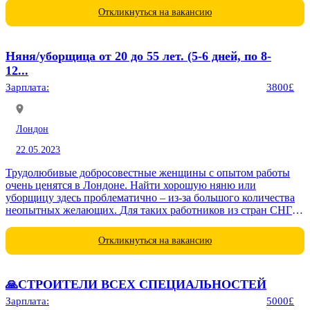
Откликнуться на вакансию
Няня/уборщица от 20 до 55 лет. (5-6 дней, по 8-
12...
Зарплата:
3800£
Лондон
22.05.2023
Трудолюбивые добросовестные женщины с опытом работы
очень ценятся в Лондоне. Найти хорошую няню или
уборщицу здесь проблематично – из-за большого количества
неопытных желающих. Для таких работников из стран СНГ
даже открывается специальный...
Откликнуться на вакансию
🙏СТРОИТЕЛИ ВСЕХ СПЕЦИАЛЬНОСТЕЙ
Зарплата:
5000£