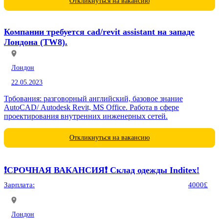
Откликнуться на вакансию
Компании требуется cad/revit assistant на западе
Лондона (TW8).
Лондон
22.05.2023
Трбования: разговорный английский, базовое знание
AutoCAD/ Autodesk Revit, MS Office. Работа в сфере
проектирования внутренних инженерных сетей.
Откликнуться на вакансию
❗️СРОЧНАЯ ВАКАНСИЯ❗️ Склад одежды Inditex!
Зарплата:
4000£
Лондон