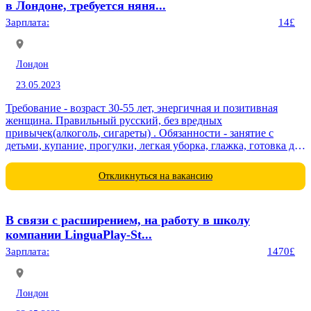
в Лондоне, требуется няня...
Зарплата:
14£
Лондон
23.05.2023
Требование - возраст 30-55 лет, энергичная и позитивная
женщина. Правильный русский, без вредных
привычек(алкоголь, сигареты) . Обязанности - занятие с
детьми, купание, прогулки, легкая уборка, глажка, готовка для
детей, умение...
Откликнуться на вакансию
В связи с расширением, на работу в школу
компании LinguaPlay-St...
Зарплата:
1470£
Лондон