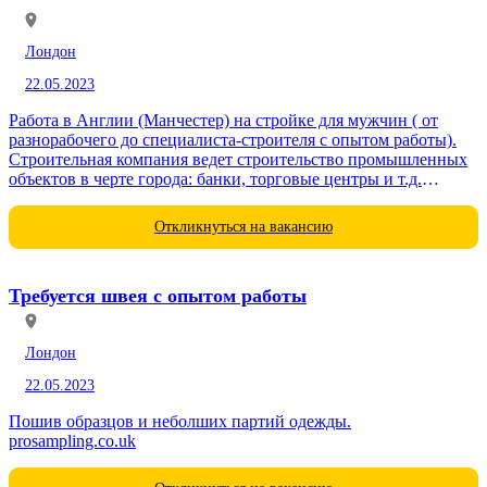
Лондон
22.05.2023
Работа в Англии (Манчестер) на стройке для мужчин ( от
разнорабочего до специалиста-строителя с опытом работы).
Строительная компания ведет строительство промышленных
объектов в черте города: банки, торговые центры и т.д.
Этажность строений...
Откликнуться на вакансию
Требуется швея с опытом работы
Лондон
22.05.2023
Пошив образцов и неболших партий одежды.
prosampling.co.uk