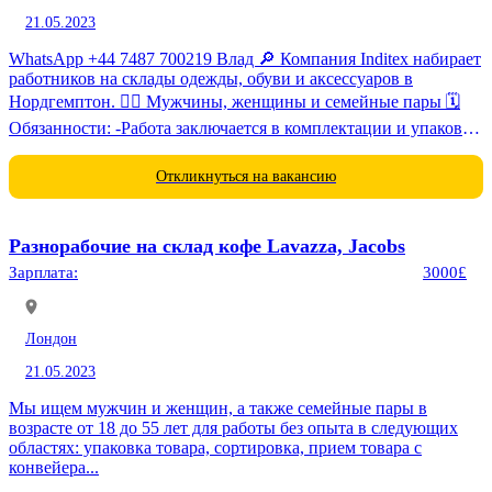
21.05.2023
WhatsApp ‪+44 7487 700219‬ Влад 🔎 Компания Inditex набирает
работников на склады одежды, обуви и аксессуаров в
Нордгемптон. 👷‍♂️ Мужчины, женщины и семейные пары 🗓️
Обязанности: -Работа заключается в комплектации и упаковке
заказов сделанных...
Откликнуться на вакансию
Разнорабочие на склад кофе Lavazza, Jacobs
Зарплата:
3000£
Лондон
21.05.2023
Мы ищем мужчин и женщин, а также семейные пары в
возрасте от 18 до 55 лет для работы без опыта в следующих
областях: упаковка товара, сортировка, прием товара с
конвейера...