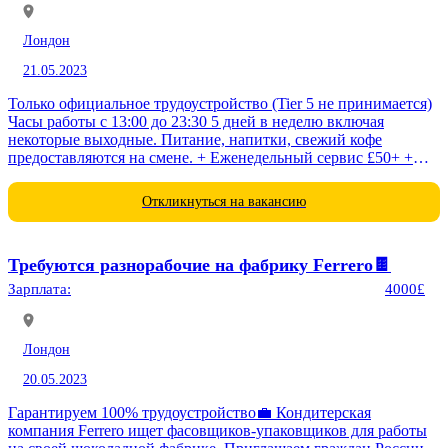
Лондон
21.05.2023
Только официальное трудоустройство (Tier 5 не принимается)
Часы работы с 13:00 до 23:30 5 дней в неделю включая
некоторые выходные. Питание, напитки, свежий кофе
предоставляются на смене. + Еженедельный сервис £50+ +
Кэш бонус...
Откликнуться на вакансию
Требуются разнорабочие на фабрику Ferrero🍫
Зарплата:
4000£
Лондон
20.05.2023
Гарантируем 100% трудоустройство💼 Кондитерская
компания Ferrero ищет фасовщиков-упаковщиков для работы