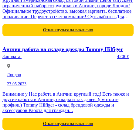
Крупный американская склад бытовой химии Lenor запускает
ограниченный набор сотрудников в Англии, городе Лондон!
Официальное трудоустройство, высокая зарплата, бесплатное
проживание. Перелет за счет компании! Суть работы: Для
мужчин: Приём готовой продукции на склад; сортировка и...
Откликнуться на вакансию
Англия работа на складе одежды Tommy Hilfiger
Зарплата:
4200£
Лондон
23.05.2023
Внимание у Нас работа в Англии круглый год! Есть также и
другие работы в Англии, склады и так далее. (смотрите
профиль) Tommy Hilfiger - склад брендовой одежды и
аксессуаров Работа для граждан...
Откликнуться на вакансию