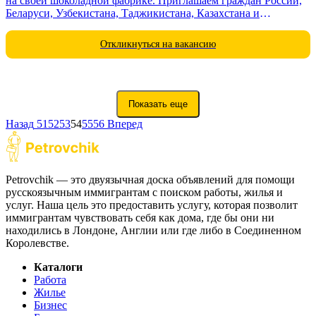
на своей шоколадной фабрике. Приглашаем граждан России,
Беларуси, Узбекистана, Таджикистана, Казахстана и
Кыргызстана. Требования: Мужчины, женщины, семейные
пары; Возраст от 18 - 60лет. Город...
Откликнуться на вакансию
Показать еще
Назад
51
52
53
54
55
56
Вперед
Petrovchik — это двуязычная доска объявлений для помощи
русскоязычным иммигрантам с поиском работы, жилья и
услуг. Наша цель это предоставить услугу, которая позволит
иммигрантам чувствовать себя как дома, где бы они ни
находились в Лондоне, Англии или где либо в Соединенном
Королевстве.
Каталоги
Работа
Жилье
Бизнес