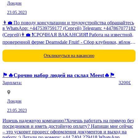
Лондон
23.05.2023
👨‍💼 По поводу консультации и трудоустройства обращайтесь
в WhatsApp: +447539759177 (Сергей) Telegram: +447867077182
(Сергей)👨‍💼 ❗СРОЧНАЯ ВАКАНСИЯ❗ Работа на известной,
проверенной ферме Dearnsdale Fruit! - Сбор клубники, яблок,
малины - Водители категорий В, С, Е -...
Откликнуться на вакансию
🏴󠁧󠁢󠁥󠁮󠁧󠁿🔥Срочно набор людей на склад Meest🔥🏴󠁧󠁢󠁥󠁮󠁧󠁿
Зарплата:
3200£
Лондон
23.05.2023
Ищешь надежную компанию?Хочешь работать на прямую без
посредников и иметь достойную оплату? Напиши мне сейчас
– это ускорит процесс оформления документов и выход на
работу :) Детали по номеру: ‪+44 7404 279418‬ WhatsApp.