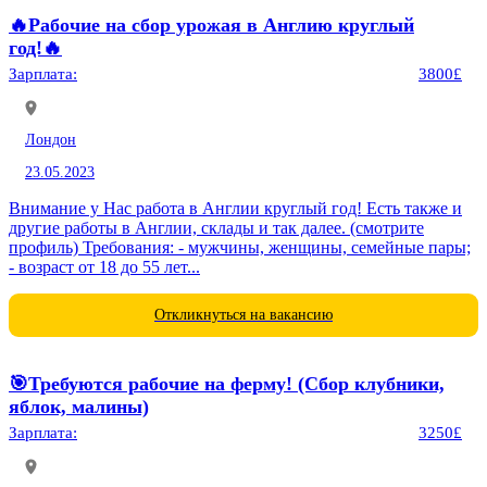
🔥Рабочие на сбор урожая в Англию круглый
год!🔥
Зарплата:
3800£
Лондон
23.05.2023
Внимание у Нас работа в Англии круглый год! Есть также и
другие работы в Англии, склады и так далее. (смотрите
профиль) Требования: - мужчины, женщины, семейные пары;
- возраст от 18 до 55 лет...
Откликнуться на вакансию
🎯Требуются рабочие на ферму! (Сбор клубники,
яблок, малины)
Зарплата:
3250£