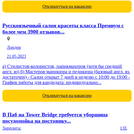
Откликнуться на вакансию
Русскоязычный салон красоты класса Премиум с
более чем 3900 отзывов...
Лондон
21.05.2023
а) Стилистов-колористов, парикмахеров (хотя бы средний
англ. яз) б) Мастеров маникюра и педикюра (базовый англ. яз.
достаточен) - Салон открыт 7 дней в неделю с 10:00 до 19:00 -
График работы для кандидата: индивидуально...
Откликнуться на вакансию
В Паб на Tower Bridge требуется уборщица
посудомойка на постоянку...
Зарплата:
13£