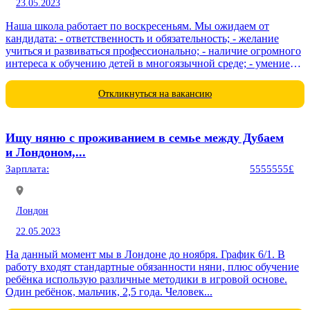
23.05.2023
Наша школа работает по воскресеньям. Мы ожидаем от
кандидата: - ответственность и обязательность; - желание
учиться и развиваться профессионально; - наличие огромного
интереса к обучению детей в многоязычной среде; - умение
работать на компьютере на...
Откликнуться на вакансию
Ищу няню с проживанием в семье между Дубаем
и Лондоном,...
Зарплата:
5555555£
Лондон
22.05.2023
На данный момент мы в Лондоне до ноября. График 6/1. В
работу входят стандартные обязанности няни, плюс обучение
ребёнка использую различные методики в игровой основе.
Один ребёнок, мальчик, 2,5 года. Человек...