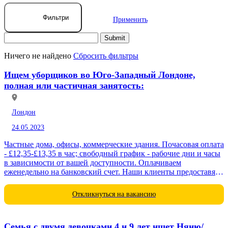
Фильтри
Применить
Ничего не найдено
Сбросить фильтры
Ищем уборщиков во Юго-Западный Лондонe,
полная или частичная занятость:
Лондон
24.05.2023
Частные дома, офисы, коммерческие здания. Почасовая оплата
- £12,35-£13,35 в час; свободный график - рабочие дни и часы
в зависимости от вашей доступности. Оплачиваем
еженедельно на банковский счет. Наши клиенты предоставят
все необходимое...
Откликнуться на вакансию
Семья с двумя девочками 4 и 9 лет ищет Няню/