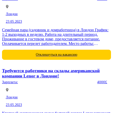
Лондон
23.05.2023
Семейная пара (садовник и домработница) в Лондон График:
1-2 выходных в неделю. Работа на длительный период.
Проживание в гостевом доме, предоставляется питание.
Оплачивается перелет работодателем. Место работы:
Великобритания, Англия Оплата: 3450 фунтов в месяц для
двоих. -Уборка...
Откликнуться на вакансию
Требуются работники на склады американской
компании Lenor в Лондоне!
Зарплата:
4000£
Лондон
23.05.2023