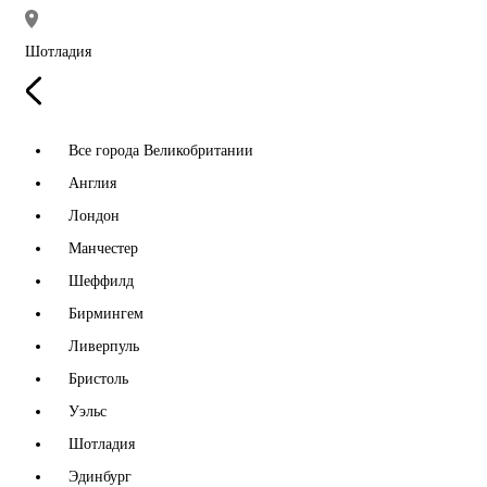
Шотладия
Все города Великобритании
Англия
Лондон
Манчестер
Шеффилд
Бирмингем
Ливерпуль
Бристоль
Уэльс
Шотладия
Эдинбург