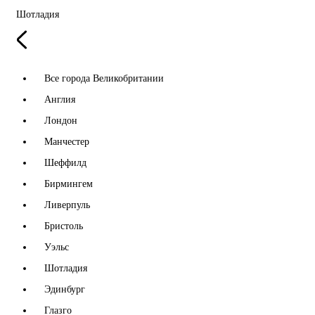
Шотладия
Все города Великобритании
Англия
Лондон
Манчестер
Шеффилд
Бирмингем
Ливерпуль
Бристоль
Уэльс
Шотладия
Эдинбург
Глазго