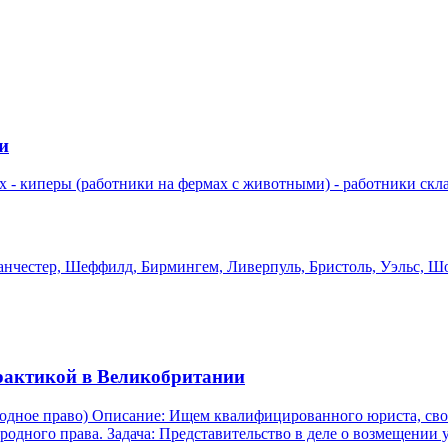
и
(работники на фермах с животными) - работники склада - трактористы - в
нчестер, Шеффилд, Бирмингем, Ливерпуль, Бристоль, Уэльс, Шо
практикой в Великобритании
ским языком, с подтверждённым
опытом судебной практики в Великобритании в сфере международного права. Задача: Предста