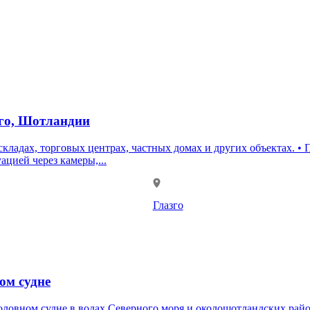
зго, Шотландии
складах, торговых центрах, частных домах и других объектах. •
цией через камеры,...
Глазго
ом судне