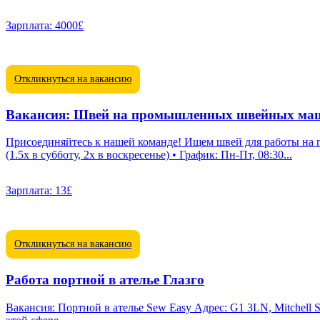
Зарплата:
4000£
Откликнуться на вакансию
Вакансия: Швей на промышленных швейных ма
Присоединяйтесь к нашей команде! Ищем швей для работы на промышленных машинах! Местонахождение: Falkirk, Шотландия • Зарпла
(1.5x в субботу, 2x в воскресенье) • График: Пн-Пт, 08:30...
Зарплата:
13£
Откликнуться на вакансию
Работа портной в ателье Глазго
Вакансия: Портной в ателье Sew Easy Адрес: G1 3LN, Mitchell Street 37 Ищем опытного портного для ремонта и подгонки женской одежды, особенно платьев. Если у вас есть навыки работы в