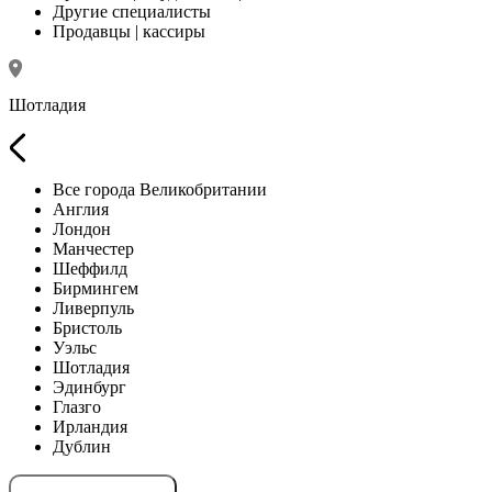
Другие специалисты
Продавцы | кассиры
Шотладия
Все города Великобритании
Англия
Лондон
Манчестер
Шеффилд
Бирмингем
Ливерпуль
Бристоль
Уэльс
Шотладия
Эдинбург
Глазго
Ирландия
Дублин