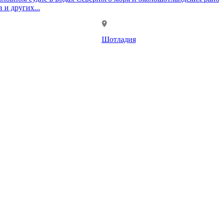
иск и лов крабов и других...
Шотладия