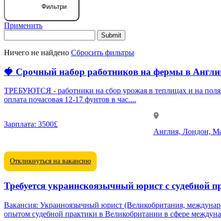
Фильтри
Применить
Ничего не найдено
Сбросить фильтры
🍓 Срочный набор работников на фермы в Англи
ТРЕБУЮТСЯ - работники на сбор урожая в теплицах и на полях - киперы 
оплата почасовая 12-17 фунтов в час....
Зарплата:
3500£
Англия, Лондон, Ма
Откликнуться на вакансию
Требуется украинскоязычный юрист с судебной 
Вакансия: Украиноязычный юрист (Великобритания, международное право) Описание: Ищем квалифицированного юриста, свободно владеющего украин