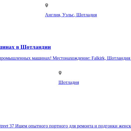
Англия, Уэльс, Шотладия
шинах в Шотландии
та: £24,570 в год (£12.60/ч) + сверхурочные выплаты
Шотладия