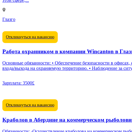
этой сфере,...
Глазго
Откликнуться на вакансию
Работа охранником в компании Wincanton в Гла
Основные обязанности: • Обеспечение безопасности в офисах, 
входа/выхода на охраняемую территорию. • Наблюдение за ситуа
Зарплата:
3500£
Откликнуться на вакансию
Краболов в Абердине на коммерческом рыболовн
Обязанности: -Осуществление краболова на коммерческом рыболовном судне в водах Северного моря и околошотландских районов. -Подготовка и обслуживание снастей и средств для