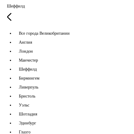
Шеффилд
Все города Великобритании
Англия
Лондон
Манчестер
Шеффилд
Бирмингем
Ливерпуль
Бристоль
Уэльс
Шотладия
Эдинбург
Глазго