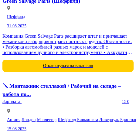
Green Salvage Parts (Шеффилд)
Шеффилд
31.08.2025
Компания Green Salvage Parts расширяет штат и приглашает
механиков-разборщиков транспортных средств. Обязанности:
• Разборка автомобилей разных марок и моделей с
использованием ручного и электроинструмента • Аккуратное
снятие деталей и...
Откликнуться на вакансию
🪛 Монтажник стеллажей / Рабочий на складе –
работа по...
Зарплата:
15£
Англия,
Лондон,
Манчестер,
Шеффилд,
Бирмингем,
Ливерпуль,
Бристол
15.08.2025