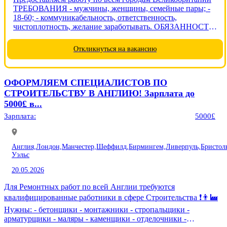
ТРЕБОВАНИЯ - мужчины, женщины, семейные пары; -
18-60; - коммуникабельность, ответственность,
чистоплотность, желание заработывать. ОБЯЗАННОСТИ
- выполнение поставленых задач в соответствии с
договором - упаковка, сортировка, сканирование товара,
Откликнуться на вакансию
сбор урожая. Контроль...
ОФОРМЛЯЕМ СПЕЦИАЛИСТОВ ПО
СТРОИТЕЛЬСТВУ В АНГЛИЮ! Зарплата до
5000£ в...
Зарплата:
5000£
Англия,
Лондон,
Манчестер,
Шеффилд,
Бирмингем,
Ливерпуль,
Бристол
Уэльс
20.05.2026
Для Ремонтных работ по всей Англии требуются
квалифицированные работники в сфере Строительства ❗️👨‍🏭
Нужны: - бетонщики - монтажники - стропальщики -
арматурщики - маляры - каменщики - отделочники -