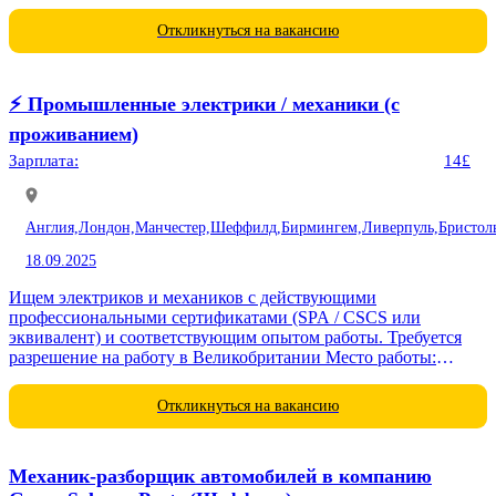
электрики - сварщики -...
Откликнуться на вакансию
⚡️ Промышленные электрики / механики (с
проживанием)
Зарплата:
14£
Англия,
Лондон,
Манчестер,
Шеффилд,
Бирмингем,
Ливерпуль,
Бристол
18.09.2025
Ищем электриков и механиков с действующими
профессиональными сертификатами (SPA / CSCS или
эквивалент) и соответствующим опытом работы. Требуется
разрешение на работу в Великобритании Место работы:
строительные объекты в Великобритании (Coalville, Castle
Donington,...
Откликнуться на вакансию
Механик-разборщик автомобилей в компанию