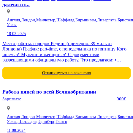
далеко от...
Англия,
Лондон,
Манчестер,
Шеффилд,
Бирмингем,
Ливерпуль,
Бристол
Уэльс
18.03.2025
Место работы: городок Рединг (примерно: 39 миль от
Лондона) График: part-time, с понедельника по пятницу Кого
ищем: ✔ Мужчин и женщин. ✔ С документами,
разрешающими официальную работу. Что предлагаем: •
Обучение и подготовка. • Официальное трудоустройство.
Детали по...
Откликнуться на вакансию
Работа няней по всей Великобритании
Зарплата:
900£
Англия,
Лондон,
Манчестер,
Шеффилд,
Бирмингем,
Ливерпуль,
Бристол
Уэльс,
Шотладия,
Эдинбург,
Глазго
11.08.2024