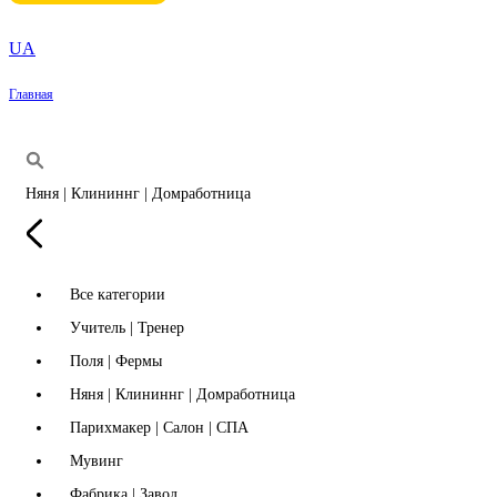
UA
Главная
Няня | Клининнг | Домработница
Все категории
Учитель | Тренер
Поля | Фермы
Няня | Клининнг | Домработница
Парихмакер | Салон | СПА
Мувинг
Фабрика | Завод