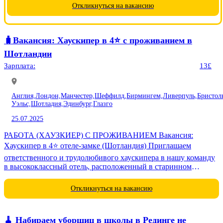
договором - упаковка, сортировка, сканирование товара,
Откликнуться на вакансию
сбор урожая. Контроль...
🧳Вакансия: Хаускипер в 4⭐️ c проживанием в
Шотландии
Зарплата:
13£
Англия,
Лондон,
Манчестер,
Шеффилд,
Бирмингем,
Ливерпуль,
Бристол
Уэльс,
Шотладия,
Эдинбург,
Глазго
25.07.2025
РАБОТА (ХАУЗКИЕР) С ПРОЖИВАНИЕМ Вакансия:
Хаускипер в 4⭐️ отеле-замке (Шотландия) Приглашаем
ответственного и трудолюбивого хаускипера в нашу команду
в высококлассный отель, расположенный в старинном
шотландском замке. Эта позиция идеально подходит для тех,...
Откликнуться на вакансию
🧹 Набираем уборщиц в школы в Рединге не