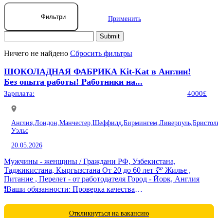
Фильтри
Применить
Ничего не найдено
Сбросить фильтры
ШОКОЛАДНАЯ ФАБРИКА Kit-Kat в Англии!
Без опыта работы! Работники на...
Зарплата:
4000£
Англия,
Лондон,
Манчестер,
Шеффилд,
Бирмингем,
Ливерпуль,
Бристол
Уэльс
20.05.2026
Мужчины - женщины / Граждани РФ, Узбекистана,
Таджикистана, Кыргызстана От 20 до 60 лет 💯 Жилье ,
Питание , Перелет - от работодателя Город - Йорк, Англия
❗️Ваши обязанности: Проверка качества
товара,фасовка,соблюдение норм...
Откликнуться на вакансию