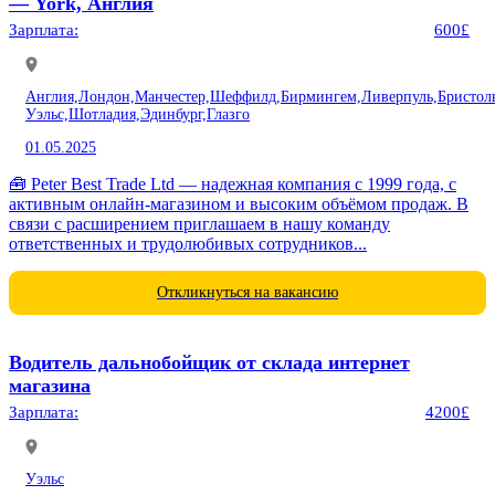
— York, Англия
Зарплата:
600£
Англия,
Лондон,
Манчестер,
Шеффилд,
Бирмингем,
Ливерпуль,
Бристол
Уэльс,
Шотладия,
Эдинбург,
Глазго
01.05.2025
🧰 Peter Best Trade Ltd — надежная компания с 1999 года, с
активным онлайн-магазином и высоким объёмом продаж. В
связи с расширением приглашаем в нашу команду
ответственных и трудолюбивых сотрудников...
Откликнуться на вакансию
Водитель дальнобойщик от склада интернет
магазина
Зарплата:
4200£
Уэльс