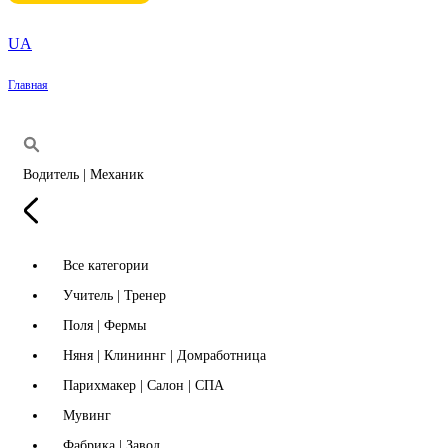
UA
Главная
Водитель | Механик
Все категории
Учитель | Тренер
Поля | Фермы
Няня | Клининнг | Домработница
Парихмакер | Салон | СПА
Мувинг
Фабрика | Завод