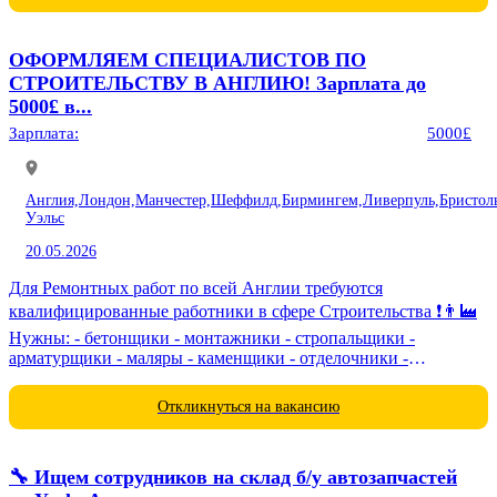
ОФОРМЛЯЕМ СПЕЦИАЛИСТОВ ПО
СТРОИТЕЛЬСТВУ В АНГЛИЮ! Зарплата до
5000£ в...
Зарплата:
5000£
Англия,
Лондон,
Манчестер,
Шеффилд,
Бирмингем,
Ливерпуль,
Бристол
Уэльс
20.05.2026
Для Ремонтных работ по всей Англии требуются
квалифицированные работники в сфере Строительства ❗️👨‍🏭
Нужны: - бетонщики - монтажники - стропальщики -
арматурщики - маляры - каменщики - отделочники -
электрики - сварщики -...
Откликнуться на вакансию
🔧 Ищем сотрудников на склад б/у автозапчастей