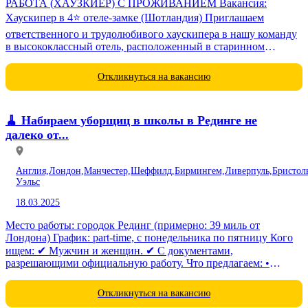
РАБОТА (ХАУЗКИЕР) С ПРОЖИВАНИЕМ Вакансия:
Хаускипер в 4⭐️ отеле-замке (Шотландия) Приглашаем
ответственного и трудолюбивого хаускипера в нашу команду
в высококлассный отель, расположенный в старинном
шотландском замке. Эта позиция идеально подходит для тех,...
Откликнуться на вакансию
🧹 Набираем уборщиц в школы в Рединге не
далеко от...
Англия,
Лондон,
Манчестер,
Шеффилд,
Бирмингем,
Ливерпуль,
Бристол
Уэльс
18.03.2025
Место работы: городок Рединг (примерно: 39 миль от
Лондона) График: part-time, с понедельника по пятницу Кого
ищем: ✔ Мужчин и женщин. ✔ С документами,
разрешающими официальную работу. Что предлагаем: •
Обучение и подготовка. • Официальное трудоустройство.
Детали по...
Откликнуться на вакансию