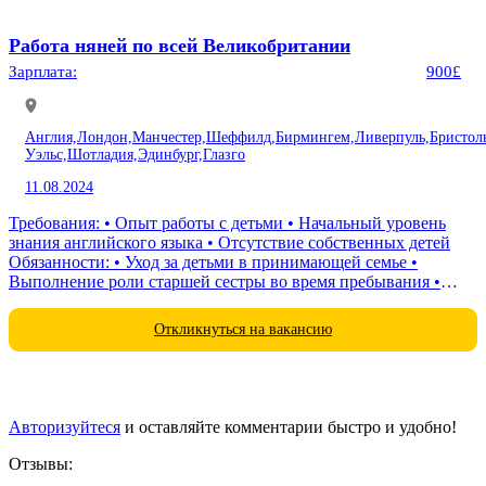
Работа няней по всей Великобритании
Зарплата:
900£
Англия,
Лондон,
Манчестер,
Шеффилд,
Бирмингем,
Ливерпуль,
Бристол
Уэльс,
Шотладия,
Эдинбург,
Глазго
11.08.2024
Требования: • Опыт работы с детьми • Начальный уровень
знания английского языка • Отсутствие собственных детей
Обязанности: • Уход за детьми в принимающей семье •
Выполнение роли старшей сестры во время пребывания •
Небольшие обязанности по...
Откликнуться на вакансию
Авторизуйтеся
и оставляйте комментарии быстро и удобно!
Отзывы: