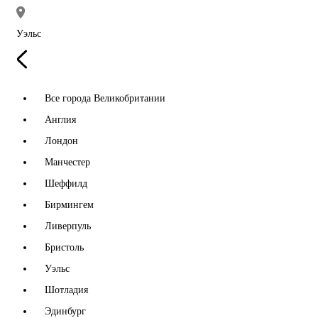
Уэльс
Все города Великобритании
Англия
Лондон
Манчестер
Шеффилд
Бирмингем
Ливерпуль
Бристоль
Уэльс
Шотладия
Эдинбург