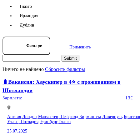
Глазго
Ирландия
Дублин
Фильтри
Применить
Ничего не найдено
Сбросить фильтры
🧳Вакансия: Хаускипер в 4⭐️ c проживанием в
Шотландии
Зарплата:
13£
Англия,
Лондон,
Манчестер,
Шеффилд,
Бирмингем,
Ливерпуль,
Бристол
Уэльс,
Шотладия,
Эдинбург,
Глазго
25.07.2025