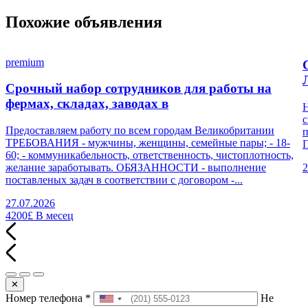
Похожие объявления
premium
Срочный набор сотрудников для работы на
фермах, складах, заводах в
Н
с
Предоставляем работу по всем городам Великобритании
п
ТРЕБОВАНИЯ - мужчины, женщины, семейные пары; - 18-
П
60; - коммуникабельность, ответственность, чистоплотность,
желание заработывать. ОБЯЗАННОСТИ - выполнение
2
поставленых задач в соответствии с договором -...
27.07.2026
4200£
В месец
✕
Номер телефона
*
Не