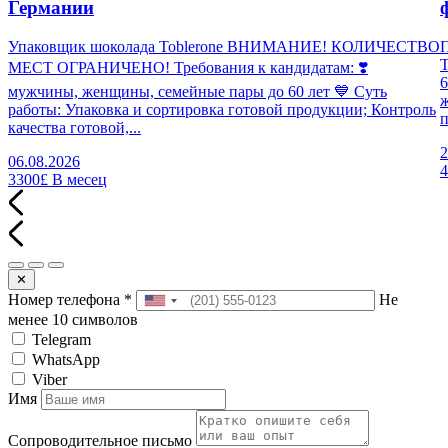
Германии
Упаковщик шоколада Toblerone ВНИМАНИЕ! КОЛИЧЕСТВО
П
МЕСТ ОГРАНИЧЕНО! Требования к кандидатам: ❣️
6
мужчины, женщины, семейные пары до 60 лет 💙 Суть
работы: Упаковка и сортировка готовой продукции; Контроль
п
качества готовой,...
2
06.08.2026
3300£
В месец
✕
Номер телефона
*
Не
менее 10 символов
Telegram
WhatsApp
Viber
Имя
Сопроводительное письмо