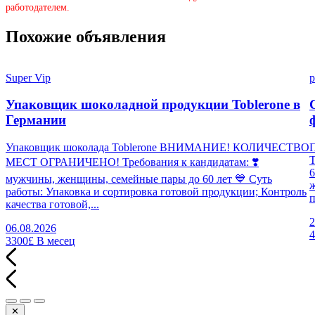
работодателем.
Похожие объявления
Super Vip
p
Упаковщик шоколадной продукции Toblerone в
Германии
Упаковщик шоколада Toblerone ВНИМАНИЕ! КОЛИЧЕСТВО
П
МЕСТ ОГРАНИЧЕНО! Требования к кандидатам: ❣️
6
мужчины, женщины, семейные пары до 60 лет 💙 Суть
работы: Упаковка и сортировка готовой продукции; Контроль
п
качества готовой,...
2
06.08.2026
3300£
В месец
✕