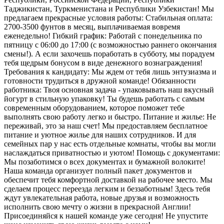
Таджикистан, Туркменистана и Республики Узбекистан! Мы
предлагаем прекрасные условия работы: Стабильная оплата:
2700-3500 фунтов в месяц, выплачиваемая вовремя
еженедельно! Гибкий график: Работай с понедельника по
пятницу с 06:00 до 17:00 (с возможностью раннего окончания
смены!). А если захочешь поработать в субботу, мы порадуем
тебя щедрым бонусом в виде денежного вознаграждения!
Требования к кандидату: Мы ждем от тебя лишь энтузиазма и
готовности трудиться в дружной команде! Обязанности
работника: Твоя основная задача - упаковывать наш вкусный
йогурт в стильную упаковку! Ты будешь работать с самым
современным оборудованием, которое поможет тебе
выполнять свою работу легко и быстро. Питание и жилье: Не
переживай, это за наш счет! Мы предоставляем бесплатное
питание и уютное жилье для наших сотрудников. И для
семейных пар у нас есть отдельные комнаты, чтобы вы могли
наслаждаться приватностью и уютом! Помощь с документами:
Мы позаботимся о всех документах и бумажной волоките!
Наша команда организует полный пакет документов и
обеспечит тебя комфортной доставкой на рабочее место. Мы
сделаем процесс переезда легким и беззаботным! Здесь тебя
ждут увлекательная работа, новые друзья и возможность
исполнить свою мечту о жизни в прекрасной Англии!
Присоединяйся к нашей команде уже сегодня! Не упустите