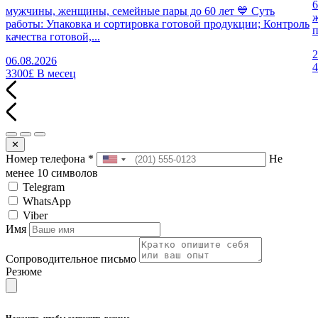
6
мужчины, женщины, семейные пары до 60 лет 💙 Суть
работы: Упаковка и сортировка готовой продукции; Контроль
п
качества готовой,...
2
06.08.2026
3300£
В месец
✕
Номер телефона
*
Не
менее 10 символов
Telegram
WhatsApp
Viber
Имя
Сопроводительное письмо
Резюме