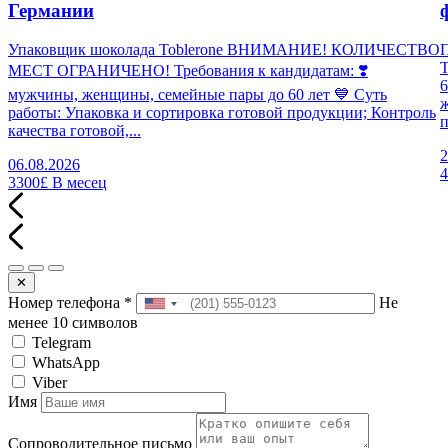
Германии
Упаковщик шоколада Toblerone ВНИМАНИЕ! КОЛИЧЕСТВО
П
МЕСТ ОГРАНИЧЕНО! Требования к кандидатам: ❣️
6
мужчины, женщины, семейные пары до 60 лет 💙 Суть
работы: Упаковка и сортировка готовой продукции; Контроль
п
качества готовой,...
2
06.08.2026
3300£
В месец
✕
Номер телефона
*
Не
менее 10 символов
Telegram
WhatsApp
Viber
Имя
Сопроводительное письмо