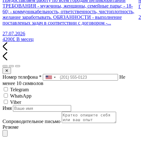
Предоставляем работу по всем городам Великобритании
п
ТРЕБОВАНИЯ - мужчины, женщины, семейные пары; - 18-
П
60; - коммуникабельность, ответственность, чистоплотность,
желание заработывать. ОБЯЗАННОСТИ - выполнение
2
поставленых задач в соответствии с договором -...
27.07.2026
4200£
В месец
✕
Номер телефона
*
Не
менее 10 символов
Telegram
WhatsApp
Viber
Имя
Сопроводительное письмо
Резюме