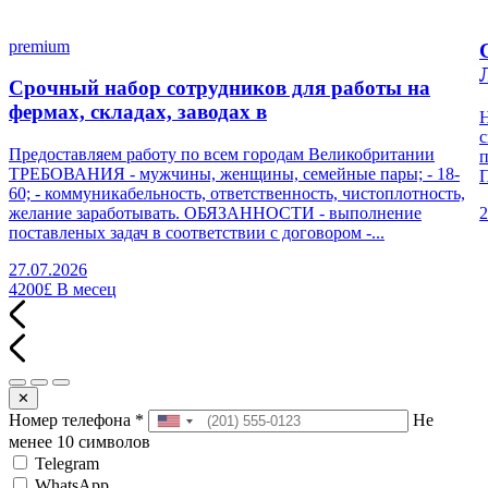
premium
Срочный набор сотрудников для работы на
фермах, складах, заводах в
Н
с
Предоставляем работу по всем городам Великобритании
п
ТРЕБОВАНИЯ - мужчины, женщины, семейные пары; - 18-
П
60; - коммуникабельность, ответственность, чистоплотность,
желание заработывать. ОБЯЗАННОСТИ - выполнение
2
поставленых задач в соответствии с договором -...
27.07.2026
4200£
В месец
✕
Номер телефона
*
Не
менее 10 символов
Telegram
WhatsApp