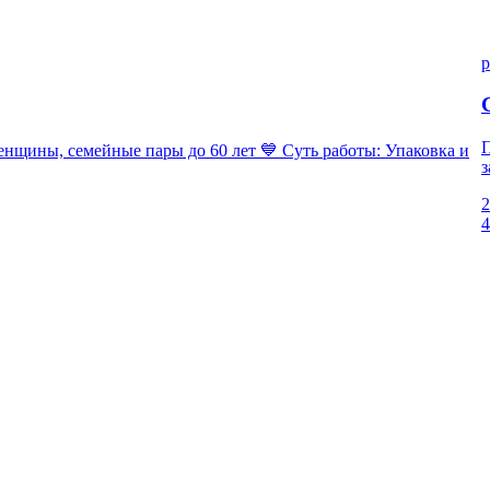
p
П
ны, семейные пары до 60 лет 💙 Суть работы: Упаковка и
з
2