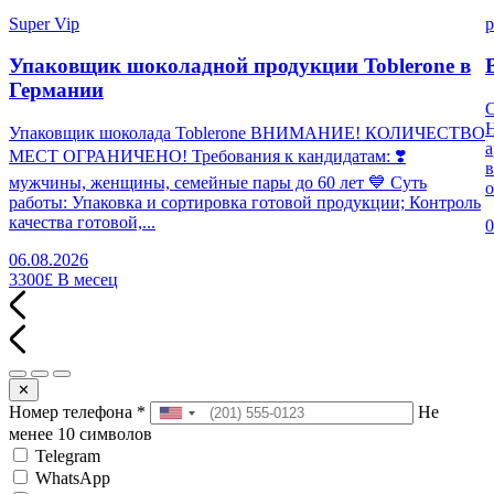
Super Vip
p
Упаковщик шоколадной продукции Toblerone в
Германии
Н
Упаковщик шоколада Toblerone ВНИМАНИЕ! КОЛИЧЕСТВО
а
МЕСТ ОГРАНИЧЕНО! Требования к кандидатам: ❣️
в
мужчины, женщины, семейные пары до 60 лет 💙 Суть
о
работы: Упаковка и сортировка готовой продукции; Контроль
качества готовой,...
0
06.08.2026
3300£
В месец
✕
Номер телефона
*
Не
менее 10 символов
Telegram
WhatsApp